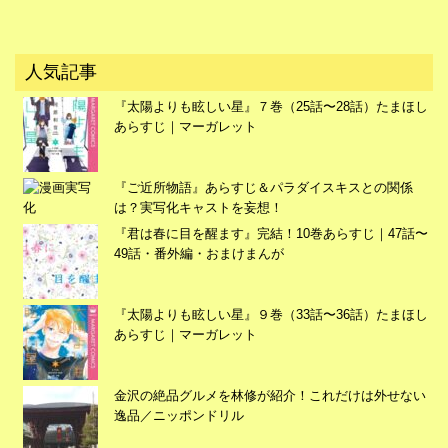
広告
人気記事
『太陽よりも眩しい星』７巻（25話〜28話）たまほし
あらすじ｜マーガレット
『ご近所物語』あらすじ＆パラダイスキスとの関係
は？実写化キャストを妄想！
『君は春に目を醒ます』完結！10巻あらすじ｜47話〜
49話・番外編・おまけまんが
『太陽よりも眩しい星』９巻（33話〜36話）たまほし
あらすじ｜マーガレット
広告
金沢の絶品グルメを林修が紹介！これだけは外せない
逸品／ニッポンドリル