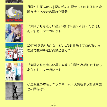
月曜から夜ふかし｜豚の絵の心理テストのやり方と診
断方法・あなたの隠れた部分
『太陽よりも眩しい星』5巻（17話〜20話）たまほし
あらすじ｜マーガレット
10万円でできるかな｜ビンゴ5必勝法！プロの買い方
理論で数字を選び高額当せん？！
『太陽よりも眩しい星』６巻（21話〜24話）たまほし
広告
あらすじ｜マーガレット
小芝風花の本名とニックネーム・天然朝ドラ女優家族
との関係は？
広告