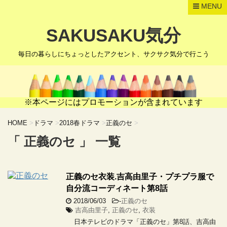
MENU
SAKUSAKU気分
毎日の暮らしにちょっとしたアクセント、サクサク気分で行こう
※本ページにはプロモーションが含まれています
HOME
>
ドラマ
>
2018春ドラマ
>
正義のセ
>
「 正義のセ 」 一覧
正義のセ衣装.吉高由里子・プチプラ服で
自分流コーディネート第8話
2018/06/03
-
正義のセ
吉高由里子
,
正義のセ
,
衣装
日本テレビのドラマ「正義のセ」第8話、吉高由