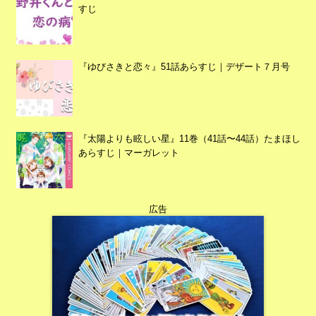
すじ
『ゆびさきと恋々』51話あらすじ｜デザート７月号
『太陽よりも眩しい星』11巻（41話〜44話）たまほし
あらすじ｜マーガレット
広告