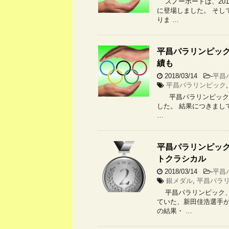
スノーボードは、201
に登場しました。 そし
りま …
平昌パラリンピック
績も
2018/03/14
-
平昌
平昌パラリンピック
平昌パラリンピック、
した。 結果につきまし
…
平昌パラリンピック
トクラシカル
2018/03/14
-
平昌
銀メダル
,
平昌パラ
平昌パラリンピック、
ていた、新田佳浩選手が
の結果・ …