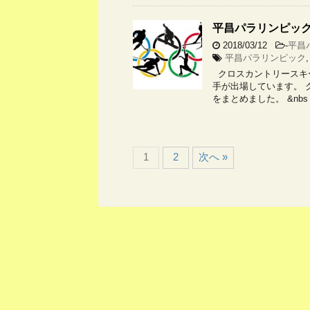
平昌パラリンピック
2018/03/12
-
平昌
平昌パラリンピック
クロスカントリースキ
手が出場しています。 
をまとめました。 &nbs
1
2
次へ »