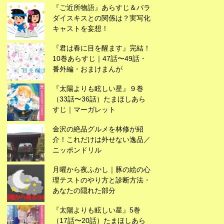
『ご近所物語』あらすじ＆パラ
ダイスキスとの関係は？実写化
キャストを妄想！
『君は春に目を醒ます』完結！
10巻あらすじ｜47話〜49話・
番外編・おまけまんが
『太陽よりも眩しい星』９巻
（33話〜36話）たまほしあら
すじ｜マーガレット
広告
金沢の絶品グルメを林修が紹
介！これだけは外せない逸品／
ニッポンドリル
月曜から夜ふかし｜豚の絵の心
理テストのやり方と診断方法・
あなたの隠れた部分
『太陽よりも眩しい星』5巻
（17話〜20話）たまほしあら