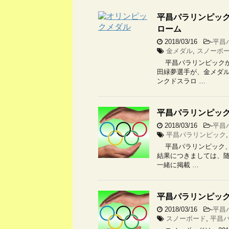
平昌パラリンピッ
ローム
2018/03/16
-
平昌
金メダル
,
スノーボ
平昌パラリンピックか
田緑夢選手が、金メダル
ンクドスラロ …
平昌パラリンピック
2018/03/16
-
平昌
平昌パラリンピック
平昌パラリンピック、
結果につきましては、随
一緒に掲載 …
平昌パラリンピック
2018/03/16
-
平昌
スノーボード
,
平昌