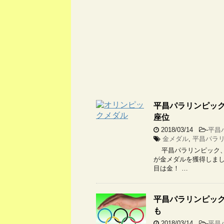
平昌パラリンピック
座位
2018/03/14
-
平昌
金メダル
,
平昌パラ
平昌パラリンピック、
が金メダルを獲得しまし
目は金！ …
平昌パラリンピック
も
2018/03/14
-
平昌