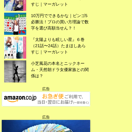
すじ｜マーガレット
10万円でできるかな｜ビンゴ5
必勝法！プロの買い方理論で数
字を選び高額当せん？！
広告
『太陽よりも眩しい星』６巻
（21話〜24話）たまほしあら
すじ｜マーガレット
小芝風花の本名とニックネー
ム・天然朝ドラ女優家族との関
係は？
広告
広告