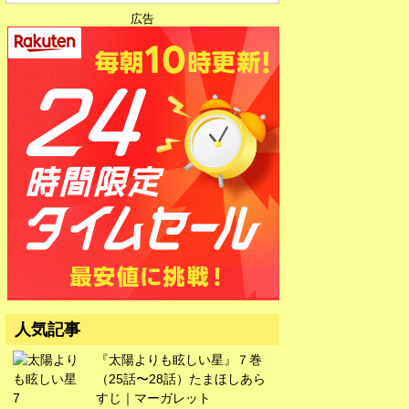
広告
広告
人気記事
『太陽よりも眩しい星』７巻
（25話〜28話）たまほしあら
すじ｜マーガレット