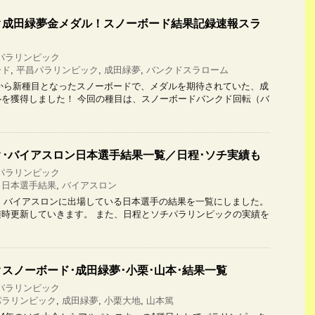
ク成田緑夢金メダル！スノーボード結果記録速報スラ
パラリンピック
ード
,
平昌パラリンピック
,
成田緑夢
,
バンクドスラローム
ら新種目となったスノーボードで、メダルを期待されていた、成
を獲得しました！ 今回の種目は、スノーボードバンクド回転（バ
･バイアスロン日本選手結果一覧／日程･ソチ実績も
パラリンピック
,
日本選手結果
,
バイアスロン
バイアスロンに出場している日本選手の結果を一覧にしました。
時更新していきます。 また、日程とソチパラリンピックの実績を
スノーボード･成田緑夢･小栗･山本･結果一覧
パラリンピック
パラリンピック
,
成田緑夢
,
小栗大地
,
山本篤