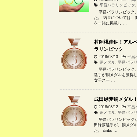
平昌パラリンピック
平昌パラリンピック、
た。 結果については、
を一緒に掲載し …
村岡桃佳銅！アルペ
ラリンピック
2018/03/13
-
平昌
銅メダル
,
平昌パラ
平昌パラリンピック、
選手が銅メダルを獲得し
女子スー …
成田緑夢銅メダル
2018/03/12
-
平昌
銅メダル
,
平昌パラ
平昌パラリンピックか
田緑夢選手が、銅メダル
た。 &nbs …