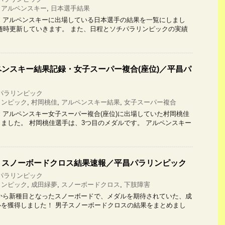
,
アルペンスキー
,
日本選手結果
アルペンスキーに出場している日本選手の結果を一覧にしまし
随時更新していきます。 また、日程とソチパラリンピックの実績
ンスキー結果記録・女子スーパー複合(座位)／平昌パ
パラリンピック
リンピック
,
村岡桃佳
,
アルペンスキー結果
,
女子スーパー複合
アルペンスキー女子スーパー複合(座位)に出場していた村岡桃佳
ました。 村岡桃佳選手は、3つ目のメダルです。 アルペンスキー
！スノーボードクロス結果速報／平昌パラリンピック
パラリンピック
リンピック
,
成田緑夢
,
スノーボードクロス
,
下肢障害
ら新種目となったスノーボードで、メダルを期待されていた、成
を獲得しました！ 男子スノーボードクロスの結果をまとめまし