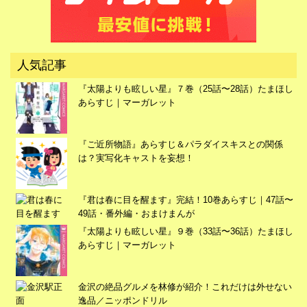
広告
人気記事
『太陽よりも眩しい星』７巻（25話〜28話）たまほし
あらすじ｜マーガレット
『ご近所物語』あらすじ＆パラダイスキスとの関係
は？実写化キャストを妄想！
『君は春に目を醒ます』完結！10巻あらすじ｜47話〜
49話・番外編・おまけまんが
『太陽よりも眩しい星』９巻（33話〜36話）たまほし
あらすじ｜マーガレット
広告
金沢の絶品グルメを林修が紹介！これだけは外せない
逸品／ニッポンドリル