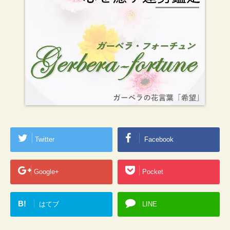
Twitter
Facebook
Google+
Pocket
B!
はてブ
LINE