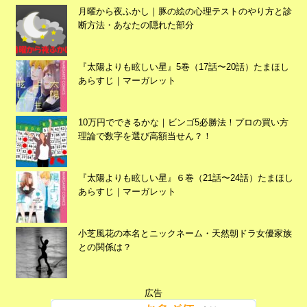
月曜から夜ふかし｜豚の絵の心理テストのやり方と診
断方法・あなたの隠れた部分
『太陽よりも眩しい星』5巻（17話〜20話）たまほし
あらすじ｜マーガレット
10万円でできるかな｜ビンゴ5必勝法！プロの買い方
理論で数字を選び高額当せん？！
『太陽よりも眩しい星』６巻（21話〜24話）たまほし
あらすじ｜マーガレット
広告
小芝風花の本名とニックネーム・天然朝ドラ女優家族
との関係は？
広告