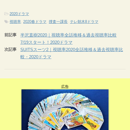
-
2020ドラマ
-
視聴率
,
2020春ドラマ
,
捜査一課長
,
テレ朝木8ドラマ
前記事
半沢直樹2020｜視聴率全話推移＆過去視聴率比較
7/19スタート！2020ドラマ
次記事
SUITSスーツ2｜視聴率2020全話推移＆過去視聴率比
較・2020ドラマ
広告