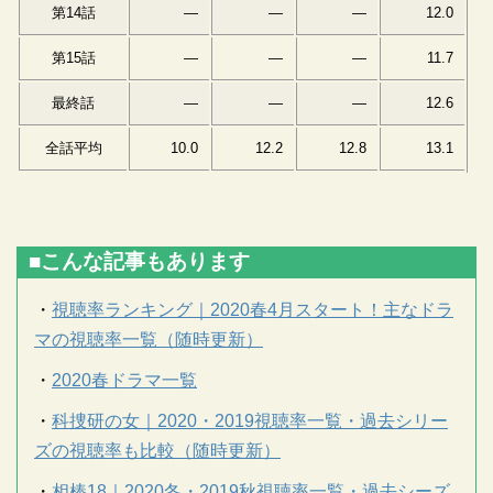
第14話
―
―
―
12.0
第15話
―
―
―
11.7
最終話
―
―
―
12.6
全話平均
10.0
12.2
12.8
13.1
■こんな記事もあります
・
視聴率ランキング｜2020春4月スタート！主なドラ
マの視聴率一覧（随時更新）
・
2020春ドラマ一覧
・
科捜研の女｜2020・2019視聴率一覧・過去シリー
ズの視聴率も比較（随時更新）
・
相棒18｜2020冬・2019秋視聴率一覧・過去シーズ