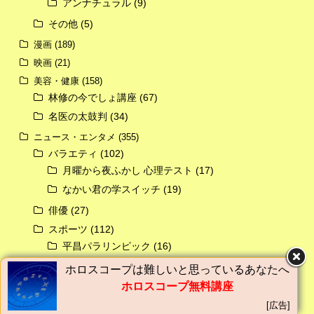
アンナチュラル
(9)
その他
(5)
漫画
(189)
映画
(21)
美容・健康
(158)
林修の今でしょ講座
(67)
名医の太鼓判
(34)
ニュース・エンタメ
(355)
バラエティ
(102)
月曜から夜ふかし 心理テスト
(17)
なかい君の学スイッチ
(19)
俳優
(27)
スポーツ
(112)
平昌パラリンピック
(16)
平昌オリンピック
(52)
ホロスコープは難しいと思っているあなたへ
ホロスコープ無料講座
ランキング
(84)
[広告]
グルメ
(66)