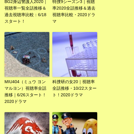
BG2身辺警護人2020｜
特捜9シーズン3｜視聴
視聴率一覧全話推移＆
率2020全話推移＆過去
過去視聴率比較：6/18
視聴率比較・2020ドラ
スタート！
マ
MIU404（ミュウ ヨン
科捜研の女20｜視聴率
マルヨン）視聴率全話
全話推移・10/22スター
推移｜6/26スタート！
ト！2020ドラマ
2020ドラマ