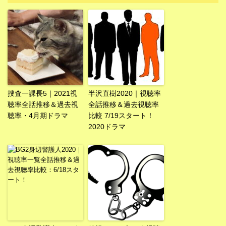
捜査一課長5｜2021視
半沢直樹2020｜視聴率
聴率全話推移＆過去視
全話推移＆過去視聴率
聴率・4月期ドラマ
比較 7/19スタート！
2020ドラマ