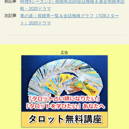
前記事
特捜9シーズン3｜視聴率2020全話推移＆過去視聴率比
較・2020ドラマ
次記事
竜の道｜視聴率一覧＆全話推移グラフ（7/28スター
ト）2020ドラマ
広告