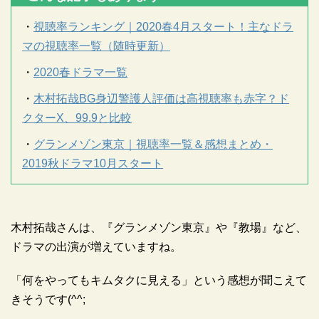
・
視聴率ランキング｜2020春4月スタート！主なドラ
マの視聴率一覧（随時更新）
・
2020春ドラマ一覧
・
木村拓哉BG身辺警護人評価は高視聴率も赤字？ド
クターX、99.9と比較
・
グランメゾン東京｜視聴率一覧＆感想まとめ・
2019秋ドラマ10月スタート
木村拓哉さんは、『グランメゾン東京』や『教場』など、
ドラマの出演が増えていますね。
「何をやってもキムタクに見える」という感想が聞こえて
きそうです(^^;