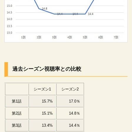
過去シーズン視聴率との比較
シーズン1
シーズン2
第1話
15.7%
17.0％
第2話
15.1%
14.8％
第3話
13.4%
14.4％