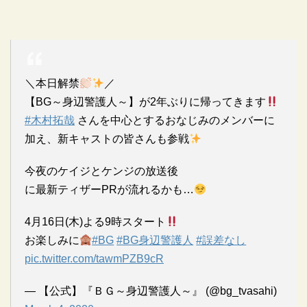
＼本日解禁
／
【BG～身辺警護人～】が2年ぶりに帰ってきます
#木村拓哉
さんを中心とするおなじみのメンバーに
加え、新キャストの皆さんも参戦
今夜のケイジとケンジの放送後
に最新ティザーPRが流れるかも…
4月16日(木)よる9時スタート
お楽しみに
#BG
#BG身辺警護人
#誤差なし
pic.twitter.com/tawmPZB9cR
— 【公式】『ＢＧ～身辺警護人～』 (@bg_tvasahi)