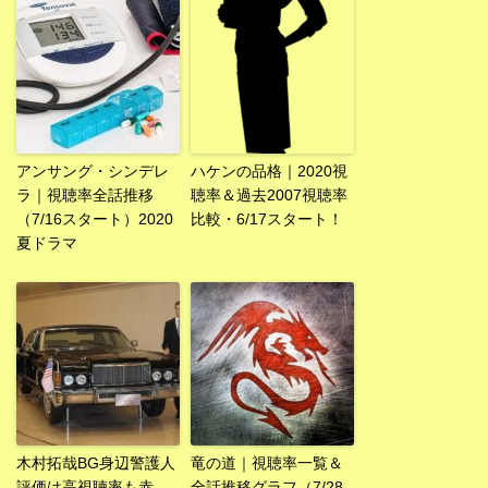
アンサング・シンデレ
ハケンの品格｜2020視
ラ｜視聴率全話推移
聴率＆過去2007視聴率
（7/16スタート）2020
比較・6/17スタート！
夏ドラマ
木村拓哉BG身辺警護人
竜の道｜視聴率一覧＆
評価は高視聴率も赤
全話推移グラフ（7/28