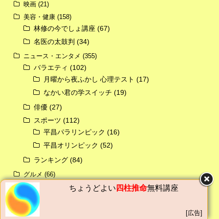
映画
(21)
美容・健康
(158)
林修の今でしょ講座
(67)
名医の太鼓判
(34)
ニュース・エンタメ
(355)
バラエティ
(102)
月曜から夜ふかし 心理テスト
(17)
なかい君の学スイッチ
(19)
俳優
(27)
スポーツ
(112)
平昌パラリンピック
(16)
平昌オリンピック
(52)
ランキング
(84)
グルメ
(66)
キッチン
(9)
ちょうどよい
四柱推命
無料講座
生活用品
(22)
生活情報
(44)
[広告]