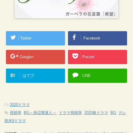
Twitter
Facebook
Google+
Pocket
B!
はてブ
LINE
-
2020ドラマ
-
視聴率
,
BG～身辺警護人～
,
ドラマ視聴率
,
2020春ドラマ
,
BG
,
テレ
朝木9ドラマ