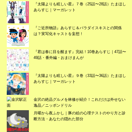
『太陽よりも眩しい星』７巻（25話〜28話）たまほし
あらすじ｜マーガレット
『ご近所物語』あらすじ＆パラダイスキスとの関係
は？実写化キャストを妄想！
『君は春に目を醒ます』完結！10巻あらすじ｜47話〜
49話・番外編・おまけまんが
『太陽よりも眩しい星』９巻（33話〜36話）たまほし
あらすじ｜マーガレット
広告
金沢の絶品グルメを林修が紹介！これだけは外せない
逸品／ニッポンドリル
月曜から夜ふかし｜豚の絵の心理テストのやり方と診
断方法・あなたの隠れた部分