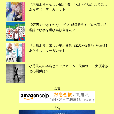
『太陽よりも眩しい星』5巻（17話〜20話）たまほし
あらすじ｜マーガレット
10万円でできるかな｜ビンゴ5必勝法！プロの買い方
理論で数字を選び高額当せん？！
『太陽よりも眩しい星』６巻（21話〜24話）たまほし
広告
あらすじ｜マーガレット
小芝風花の本名とニックネーム・天然朝ドラ女優家族
との関係は？
広告
広告