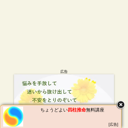
広告
ちょうどよい
四柱推命
無料講座
[広告]