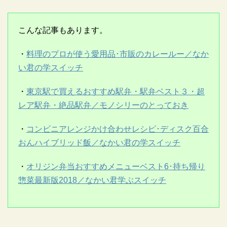
こんな記事もあります。
・
料理のプロが使う愛用品･市販のカレールー／なか
い君の学スイッチ
・
東京駅で買えるおすすめ駅弁・駅弁ベスト３・超
レア駅弁・絶品駅弁／モノシリーのとっておき
・
コンビニアレンジかけ合わせレシピ･ディスク百合
おんハイブリッド飯／なかい君の学スイッチ
・
オリジン弁当おすすめメニューベスト6･持ち帰り
惣菜最新版2018／なかい君学ぶスイッチ