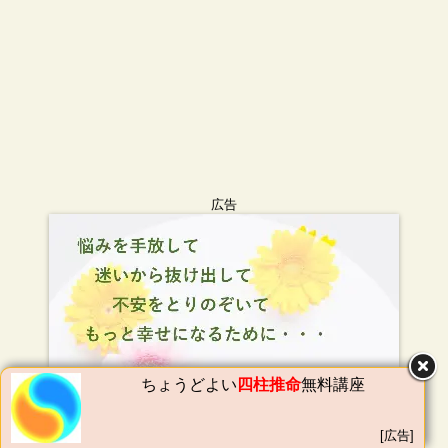
広告
ちょうどよい
四柱推命
無料講座
[広告]