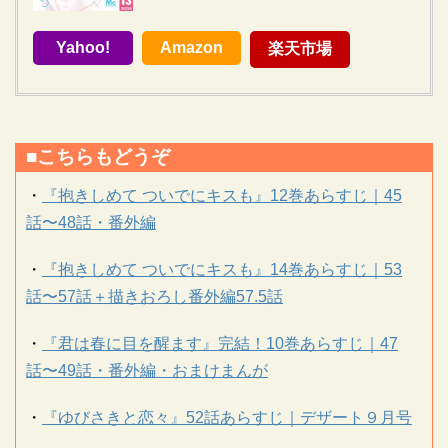
Yahoo!
Amazon
楽天市場
■こちらもどうぞ
・
『抱きしめて ついでにキスも』12巻あらすじ｜45
話〜48話・番外編
・
『抱きしめて ついでにキスも』14巻あらすじ｜53
話〜57話＋描きおろし番外編57.5話
・
『君は春に目を醒ます』完結！10巻あらすじ｜47
話〜49話・番外編・おまけまんが
・
『ゆびさきと恋々』52話あらすじ｜デザート９月号