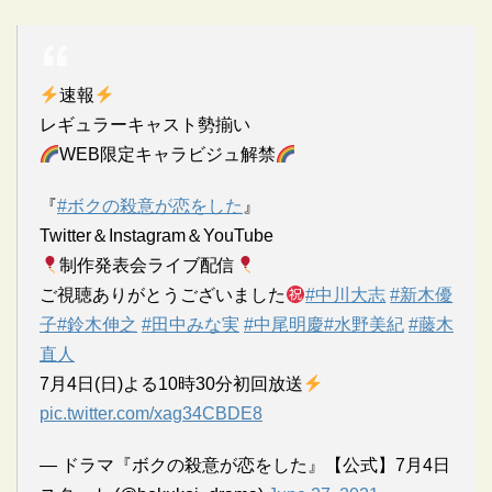
速報
レギュラーキャスト勢揃い
WEB限定キャラビジュ解禁
『
#ボクの殺意が恋をした
』
Twitter＆Instagram＆YouTube
制作発表会ライブ配信
ご視聴ありがとうございました
#中川大志
#新木優
子
#鈴木伸之
#田中みな実
#中尾明慶
#水野美紀
#藤木
直人
7月4日(日)よる10時30分初回放送
pic.twitter.com/xag34CBDE8
— ドラマ『ボクの殺意が恋をした』【公式】7月4日