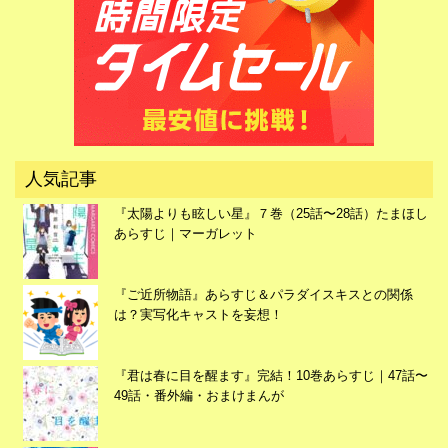
広告
人気記事
『太陽よりも眩しい星』７巻（25話〜28話）たまほし
あらすじ｜マーガレット
『ご近所物語』あらすじ＆パラダイスキスとの関係
は？実写化キャストを妄想！
『君は春に目を醒ます』完結！10巻あらすじ｜47話〜
49話・番外編・おまけまんが