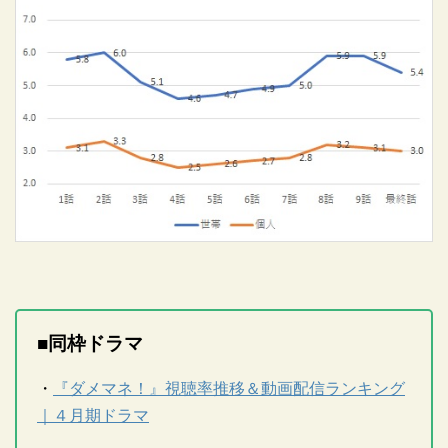
■同枠ドラマ
・
『ダメマネ！』視聴率推移＆動画配信ランキング
｜４月期ドラマ