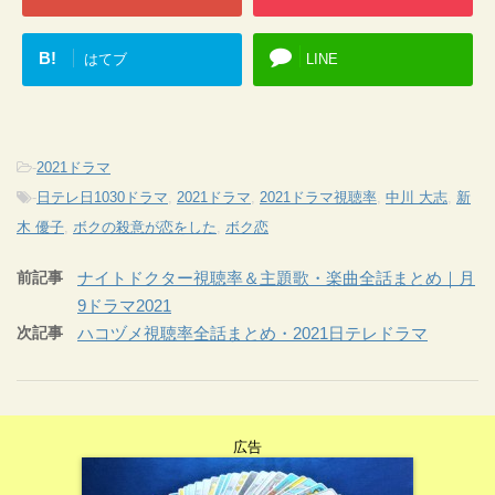
B!
はてブ
LINE
-
2021ドラマ
-
日テレ日1030ドラマ
,
2021ドラマ
,
2021ドラマ視聴率
,
中川 大志
,
新
木 優子
,
ボクの殺意が恋をした
,
ボク恋
前記事
ナイトドクター視聴率＆主題歌・楽曲全話まとめ｜月
9ドラマ2021
次記事
ハコヅメ視聴率全話まとめ・2021日テレドラマ
広告