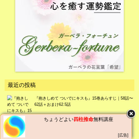
最近の投稿
『抱きしめて ついでにキスも』15巻あらすじ｜58話〜
62話＋おまけ62.5話
ちょうどよい
四柱推命
無料講座
[広告]