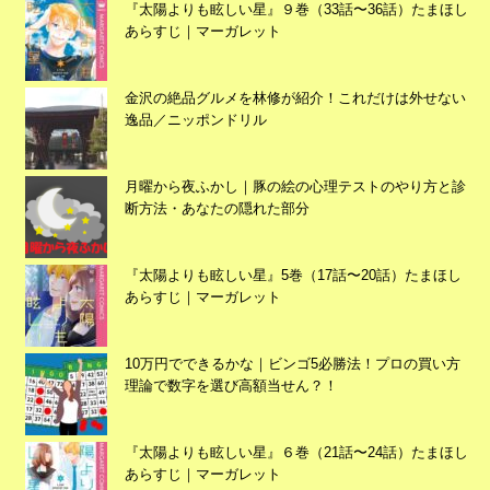
『太陽よりも眩しい星』９巻（33話〜36話）たまほし
あらすじ｜マーガレット
広告
金沢の絶品グルメを林修が紹介！これだけは外せない
逸品／ニッポンドリル
月曜から夜ふかし｜豚の絵の心理テストのやり方と診
断方法・あなたの隠れた部分
『太陽よりも眩しい星』5巻（17話〜20話）たまほし
あらすじ｜マーガレット
10万円でできるかな｜ビンゴ5必勝法！プロの買い方
理論で数字を選び高額当せん？！
広告
『太陽よりも眩しい星』６巻（21話〜24話）たまほし
あらすじ｜マーガレット