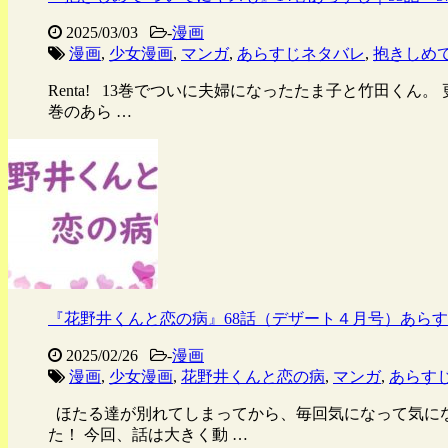
2025/03/03
-
漫画
漫画
,
少女漫画
,
マンガ
,
あらすじネタバレ
,
抱きしめ
Renta! 13巻でついに夫婦になったたま子と竹田く
巻のあら …
『花野井くんと恋の病』68話（デザート４月号）あら
2025/02/26
-
漫画
漫画
,
少女漫画
,
花野井くんと恋の病
,
マンガ
,
あらす
ほたる達が別れてしまってから、毎回気になって気にな
た！ 今回、話は大きく動 …