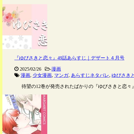
『ゆびさきと恋々』49話あらすじ｜デザート４月号
2025/02/26
-
漫画
漫画
,
少女漫画
,
マンガ
,
あらすじネタバレ
,
ゆびさき
待望の12巻が発売されたばかりの『ゆびさきと恋々』。