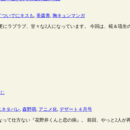
てついでにキスも
,
美森青
,
胸キュンマンガ
ん。 更にラブラブ、甘々な2人になっています。 今回は、椛＆琉生
すじ
じネタバレ
,
森野萌
,
アニメ化
,
デザート４月号
って仕方ない『花野井くんと恋の病』。 前回、やっと2人が