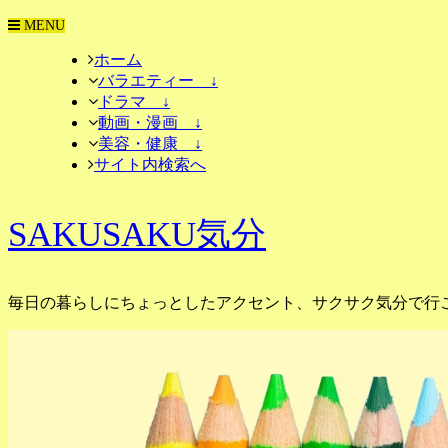
MENU
ホーム
バラエティー ↓
ドラマ ↓
動画・漫画 ↓
美容・健康 ↓
サイト内検索へ
SAKUSAKU気分
毎日の暮らしにちょっとしたアクセント、サクサク気分で行