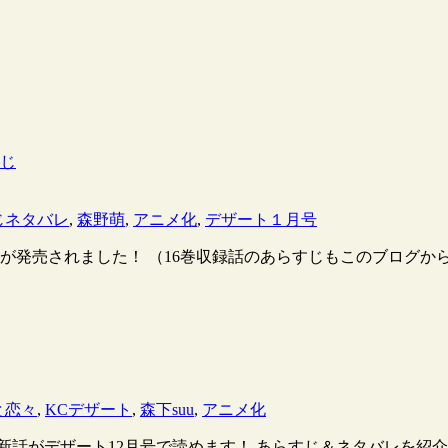
すじ
じネタバレ
,
森野萌
,
アニメ化
,
デザート１月号
発売されました！ （16巻収録話のあらすじもこのブログから
と恋々
,
KCデザート
,
森下suu
,
アニメ化
新話がデザート12月号で読めます！ あらすじ＆ネタバレを紹