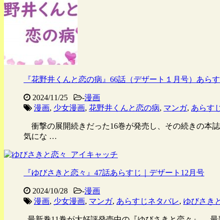
『花野井くんと恋の病』66話（デザート１月号）あら
2024/11/25
-
漫画
漫画
,
少女漫画
,
花野井くんと恋の病
,
マンガ
,
あらす
衝撃の展開続きだった16巻が発売し、その続きの本誌が
気にな …
『ゆびさきと恋々』47話あらすじ｜デザート12月号
2024/10/28
-
漫画
漫画
,
少女漫画
,
マンガ
,
あらすじネタバレ
,
ゆびさき
最新巻11巻が大好評発売中の『ゆびさきと恋々』。 最