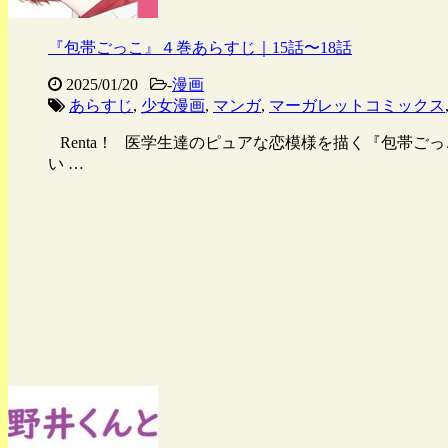
『包帯ごっこ』４巻あらすじ｜15話〜18話
2025/01/20
-
漫画
あらすじ
,
少女漫画
,
マンガ
,
マーガレットコミックス
Renta！ 医学生達のピュアな恋模様を描く『包帯ご
い …