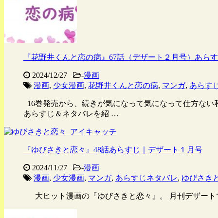
『花野井くんと恋の病』67話（デザート２月号）あら
2024/12/27
-
漫画
漫画
,
少女漫画
,
花野井くんと恋の病
,
マンガ
,
あらす
16巻発売から、続きが気になって気になって仕方ない
あらすじ＆ネタバレを紹 …
『ゆびさきと恋々』48話あらすじ｜デザート１月号
2024/11/27
-
漫画
漫画
,
少女漫画
,
マンガ
,
あらすじネタバレ
,
ゆびさき
大ヒット漫画の『ゆびさきと恋々』。 月刊デザートで