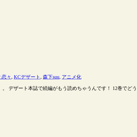
と恋々
,
KCデザート
,
森下suu
,
アニメ化
 デザート本誌で続編がもう読めちゃうんです！ 12巻でどう