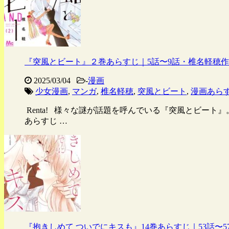
『突風とビート』２巻あらすじ｜5話〜9話・椎名軽穂
2025/03/04
-
漫画
少女漫画
,
マンガ
,
椎名軽穂
,
突風とビート
,
漫画あら
Renta! 様々な謎が話題を呼んでいる『突風とビート
あらすじ …
『抱きしめて ついでにキスも』14巻あらすじ｜53話〜5