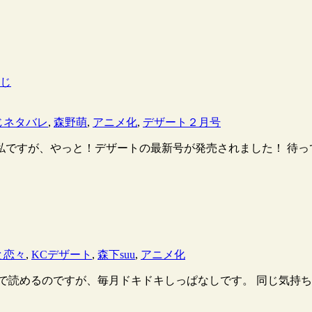
すじ
じネタバレ
,
森野萌
,
アニメ化
,
デザート２月号
私ですが、やっと！デザートの最新号が発売されました！ 待っ
と恋々
,
KCデザート
,
森下suu
,
アニメ化
読めるのですが、毎月ドキドキしっぱなしです。 同じ気持ちの