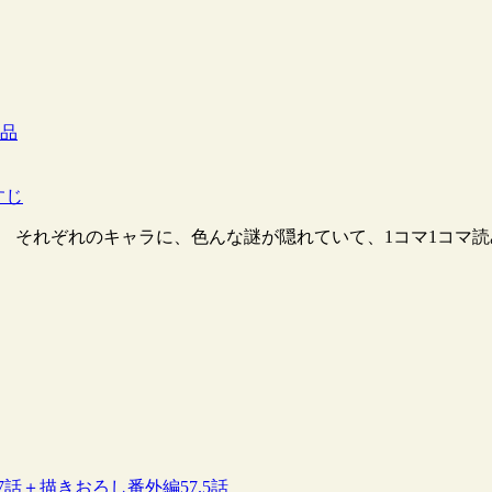
作品
すじ
』。 それぞれのキャラに、色んな謎が隠れていて、1コマ1コマ読
7話＋描きおろし番外編57.5話