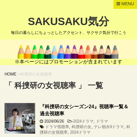
MENU
SAKUSAKU気分
毎日の暮らしにちょっとしたアクセント、サクサク気分で行こう
※本ページにはプロモーションが含まれています
HOME
>
科捜研の女視聴率
「 科捜研の女視聴率 」 一覧
『科捜研の女シーズン24』視聴率一覧＆
過去視聴率
2024/06/26
-
2024ドラマ
,
ドラマ
ドラマ視聴率
,
科捜研の女
,
テレ朝水9ドラマ
,
科
捜研の女視聴率
,
2024ドラマ