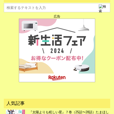
広告
広告
人気記事
『太陽よりも眩しい星』７巻（25話〜28話）たまほし