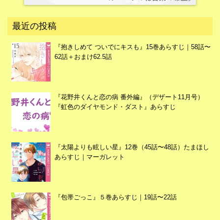
最近の投稿
『抱きしめて ついでにキスも』15巻あらすじ｜58話〜
62話＋おまけ62.5話
『花野井くんと恋の病 番外編』（デザート11月号）
『虹色のダイヤモンド・ダスト』あらすじ
『太陽よりも眩しい星』12巻（45話〜48話）たまほし
あらすじ｜マーガレット
『包帯ごっこ』５巻あらすじ｜19話〜22話