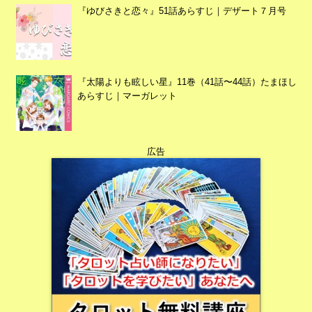
『ゆびさきと恋々』51話あらすじ｜デザート７月号
『太陽よりも眩しい星』11巻（41話〜44話）たまほし
あらすじ｜マーガレット
広告