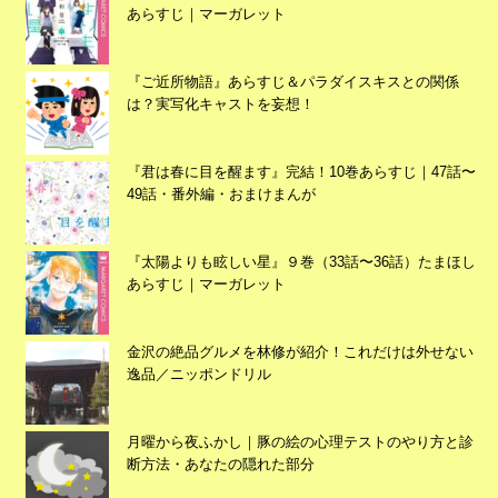
あらすじ｜マーガレット
『ご近所物語』あらすじ＆パラダイスキスとの関係
は？実写化キャストを妄想！
『君は春に目を醒ます』完結！10巻あらすじ｜47話〜
49話・番外編・おまけまんが
『太陽よりも眩しい星』９巻（33話〜36話）たまほし
あらすじ｜マーガレット
広告
金沢の絶品グルメを林修が紹介！これだけは外せない
逸品／ニッポンドリル
月曜から夜ふかし｜豚の絵の心理テストのやり方と診
断方法・あなたの隠れた部分