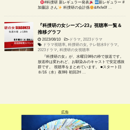
#科捜研 新レギュラー発表
新レギュラー #
加藤諒 さん
科捜研の会計係
&#xfe0f …
『科捜研の女シーズン23』視聴率一覧＆
推移グラフ
2023/08/10
-
ドラマ
,
2023ドラマ
ドラマ視聴率
,
科捜研の女
,
テレ朝水9ドラマ
,
2023ドラマ
,
科捜研の女視聴率
『科捜研の女』が、水曜日9時の枠で放送です。
放送枠は変われど、お馴染みのキャストで安定感抜
群です。 視聴率をまとめています。 ■スタート日
８/16（水）夜8時 初回2H …
広告