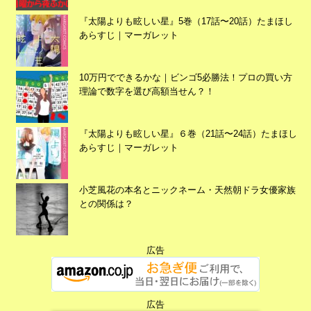
『太陽よりも眩しい星』5巻（17話〜20話）たまほし
あらすじ｜マーガレット
10万円でできるかな｜ビンゴ5必勝法！プロの買い方
理論で数字を選び高額当せん？！
広告
『太陽よりも眩しい星』６巻（21話〜24話）たまほし
あらすじ｜マーガレット
小芝風花の本名とニックネーム・天然朝ドラ女優家族
との関係は？
広告
広告