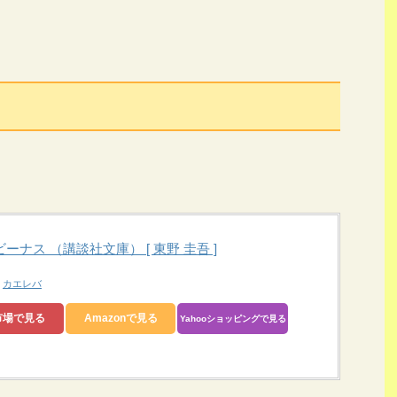
ーナス （講談社文庫） [ 東野 圭吾 ]
カエレバ
h
市場で見る
Amazonで見る
Yahooショッピングで見る