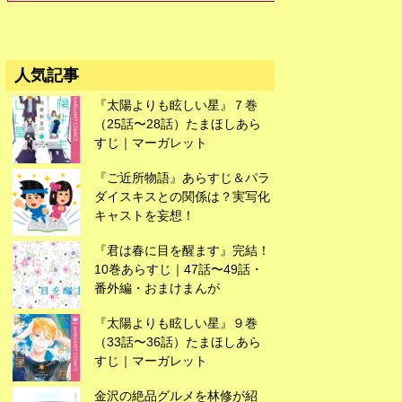
広告
人気記事
『太陽よりも眩しい星』７巻
（25話〜28話）たまほしあら
すじ｜マーガレット
『ご近所物語』あらすじ＆パラ
ダイスキスとの関係は？実写化
キャストを妄想！
『君は春に目を醒ます』完結！
10巻あらすじ｜47話〜49話・
番外編・おまけまんが
『太陽よりも眩しい星』９巻
（33話〜36話）たまほしあら
すじ｜マーガレット
広告
金沢の絶品グルメを林修が紹