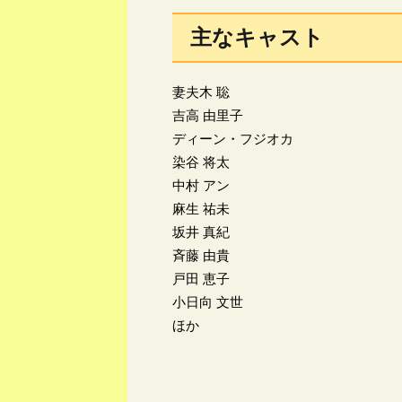
主なキャスト
妻夫木 聡
吉高 由里子
ディーン・フジオカ
染谷 将太
中村 アン
麻生 祐未
坂井 真紀
斉藤 由貴
戸田 恵子
小日向 文世
ほか