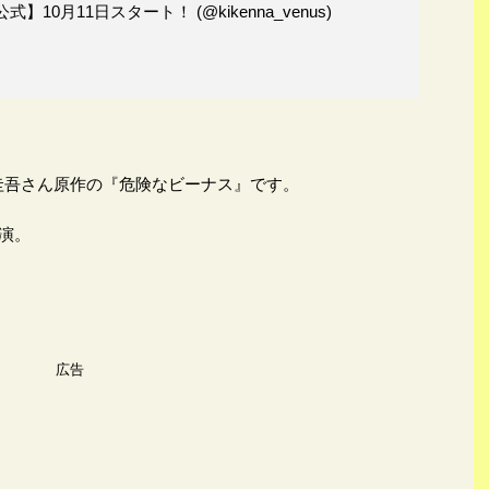
0月11日スタート！ (@kikenna_venus)
東野圭吾さん原作の『危険なビーナス』です。
演。
広告