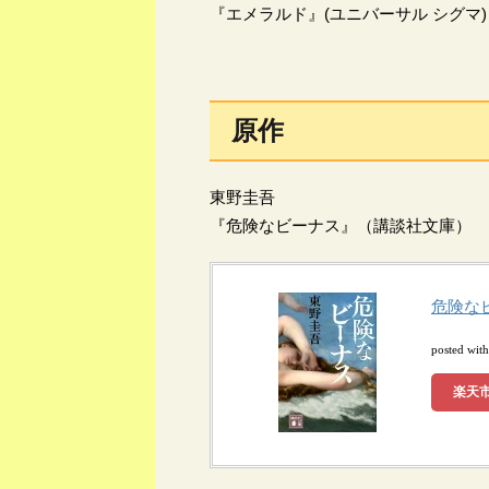
『エメラルド』(ユニバーサル シグマ)
原作
東野圭吾
『危険なビーナス』（講談社文庫）
危険なビ
posted wit
楽天