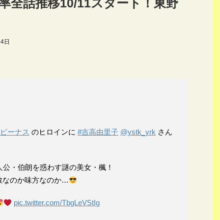
全話推移10/11スタート！東野
14日
なビーナス
のヒロインに
#吉高由里子
@ystk_yrk
さん
人公・伯朗を惑わす謎の美女・楓！
敵なのか味方なのか…
pic.twitter.com/TbgLeVStIg