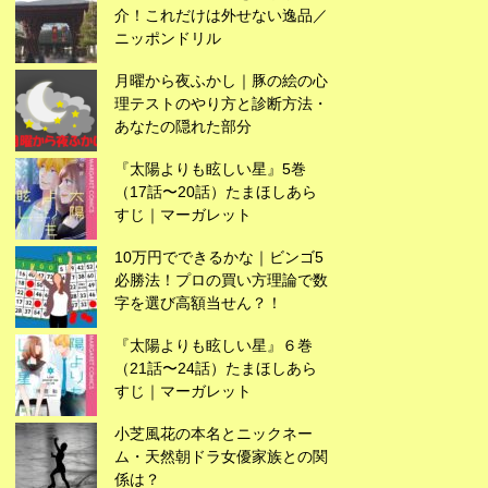
介！これだけは外せない逸品／
ニッポンドリル
月曜から夜ふかし｜豚の絵の心
理テストのやり方と診断方法・
あなたの隠れた部分
『太陽よりも眩しい星』5巻
（17話〜20話）たまほしあら
すじ｜マーガレット
10万円でできるかな｜ビンゴ5
必勝法！プロの買い方理論で数
字を選び高額当せん？！
広告
『太陽よりも眩しい星』６巻
（21話〜24話）たまほしあら
すじ｜マーガレット
小芝風花の本名とニックネー
ム・天然朝ドラ女優家族との関
係は？