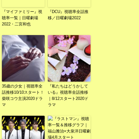
『マイファミリー』視
『DCU』視聴率全話推
聴率一覧｜日曜劇場
移／日曜劇場2022
2022・二宮和也
35歳の少女｜視聴率全
『私たちはどうかして
話推移10/10スタート！
いる』視聴率全話推移
柴咲コウ主演2020ドラ
｜8/12スタート2020ド
マ
ラマ