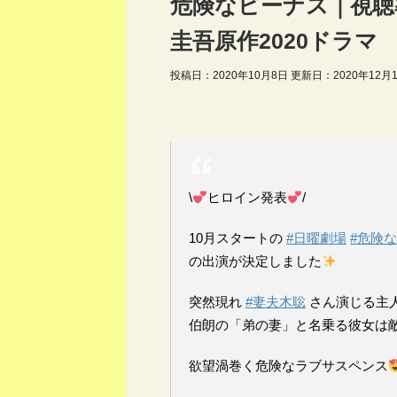
危険なビーナス｜視聴率
圭吾原作2020ドラマ
投稿日：2020年10月8日 更新日：
2020年12月
\
ヒロイン発表
/
10月スタートの
#日曜劇場
#危険
の出演が決定しました
突然現れ
#妻夫木聡
さん演じる主
伯朗の「弟の妻」と名乗る彼女は
欲望渦巻く危険なラブサスペンス