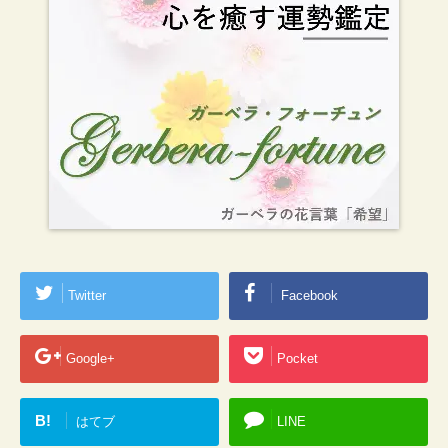
Twitter
Facebook
Google+
Pocket
B!
はてブ
LINE