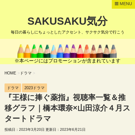
MENU
SAKUSAKU気分
毎日の暮らしにちょっとしたアクセント、サクサク気分で行こう
※本ページにはプロモーションが含まれています
HOME
>
ドラマ
>
ドラマ
2023ドラマ
『王様に捧ぐ薬指』視聴率一覧＆推
移グラフ｜橋本環奈×山田涼介４月ス
タートドラマ
投稿日：2023年3月20日 更新日：
2023年6月21日