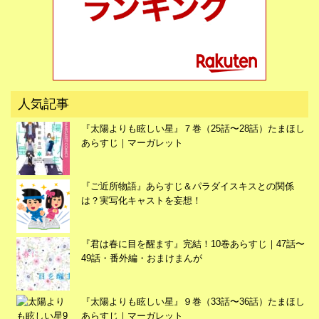
広告
人気記事
『太陽よりも眩しい星』７巻（25話〜28話）たまほし
あらすじ｜マーガレット
『ご近所物語』あらすじ＆パラダイスキスとの関係
は？実写化キャストを妄想！
『君は春に目を醒ます』完結！10巻あらすじ｜47話〜
49話・番外編・おまけまんが
『太陽よりも眩しい星』９巻（33話〜36話）たまほし
あらすじ｜マーガレット