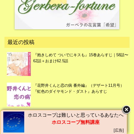
最近の投稿
『抱きしめて ついでにキスも』15巻あらすじ｜58話〜
62話＋おまけ62.5話
『花野井くんと恋の病 番外編』（デザート11月号）
『虹色のダイヤモンド・ダスト』あらすじ
ホロスコープは難しいと思っているあなたへ
『太陽よりも眩しい星』12巻（45話〜48話）たまほし
ホロスコープ無料講座
あらすじ｜マーガレット
[広告]