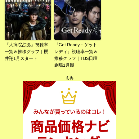
『大病院占拠』視聴率
『Get Ready・ゲット
一覧＆推移グラフ｜櫻
レディ』視聴率一覧＆
井翔1月スタート
推移グラフ｜TBS日曜
劇場1月期
広告