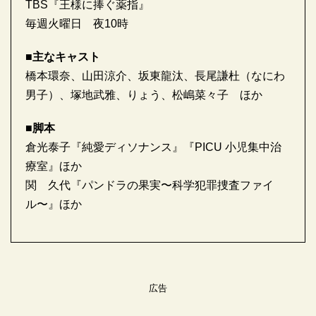
TBS『王様に捧ぐ薬指』
毎週火曜日 夜10時
■主なキャスト
橋本環奈、山田涼介、坂東龍汰、長尾謙杜（なにわ
男子）、塚地武雅、りょう、松嶋菜々子 ほか
■脚本
倉光泰子『純愛ディソナンス』『PICU 小児集中治
療室』ほか
関 久代『パンドラの果実〜科学犯罪捜査ファイ
ル〜』ほか
広告