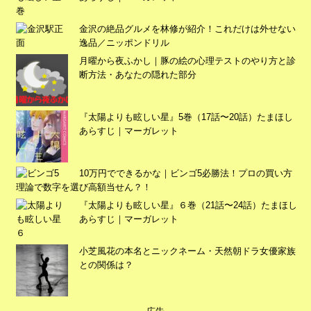
広告
金沢の絶品グルメを林修が紹介！これだけは外せない
逸品／ニッポンドリル
月曜から夜ふかし｜豚の絵の心理テストのやり方と診
断方法・あなたの隠れた部分
『太陽よりも眩しい星』5巻（17話〜20話）たまほし
あらすじ｜マーガレット
10万円でできるかな｜ビンゴ5必勝法！プロの買い方
理論で数字を選び高額当せん？！
『太陽よりも眩しい星』６巻（21話〜24話）たまほし
あらすじ｜マーガレット
広告
小芝風花の本名とニックネーム・天然朝ドラ女優家族
との関係は？