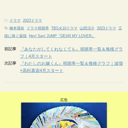
-
ドラマ
,
2023ドラマ
-
橋本環奈
,
ドラマ視聴率
,
TBS火10ドラマ
,
山田涼介
,
2023ドラマ
,
王
様に捧ぐ薬指
,
Hey! Say! JUMP『DEAR MY LOVER』
前記事
『あなたがしてくれなくても』視聴率一覧＆推移グラ
フ｜4月スタート
次記事
『わたしのお嫁くん』視聴率一覧＆推移グラフ｜波瑠
×高杉真宙4月スタート
広告