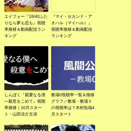
エイフォー『18/40ふた
『マイ・セカンド・ア
りなら夢も恋も』視聴
オハル（マイハル）』
率推移＆動画配信ラン
視聴率推移＆動画配信
キング
ランキング
しんぼく『親愛なる僕
教場0視聴率一覧＆推移
へ殺意をこめて』視聴
グラフ／教場・教場Ⅱ
率推移｜10月スター
の視聴率は？木村拓哉4
ト・山田涼介主演
月スタート