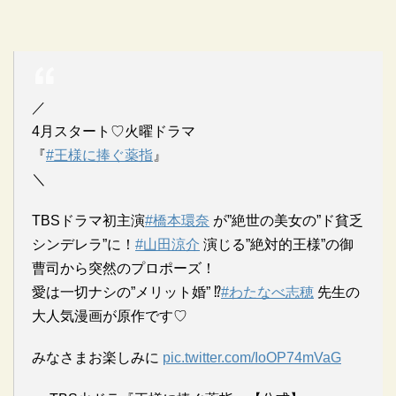
／
4月スタート♡火曜ドラマ
『
#王様に捧ぐ薬指
』
＼
TBSドラマ初主演
#橋本環奈
が”絶世の美女の”ド貧乏
シンデレラ”に！
#山田涼介
演じる”絶対的王様”の御
曹司から突然のプロポーズ！
愛は一切ナシの”メリット婚” ⁉︎
#わたなべ志穂
先生の
大人気漫画が原作です♡
みなさまお楽しみに
pic.twitter.com/IoOP74mVaG