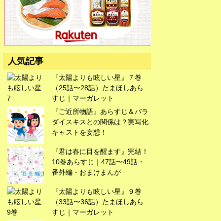
広告
人気記事
『太陽よりも眩しい星』７巻
（25話〜28話）たまほしあら
すじ｜マーガレット
『ご近所物語』あらすじ＆パラ
ダイスキスとの関係は？実写化
キャストを妄想！
『君は春に目を醒ます』完結！
10巻あらすじ｜47話〜49話・
番外編・おまけまんが
『太陽よりも眩しい星』９巻
（33話〜36話）たまほしあら
すじ｜マーガレット