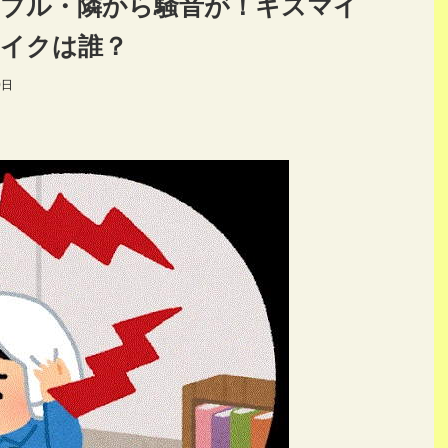
ラブル・隣から騒音が！キスマイ
イクは誰？
0日