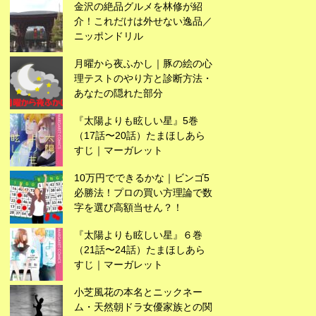
広告
金沢の絶品グルメを林修が紹
介！これだけは外せない逸品／
ニッポンドリル
月曜から夜ふかし｜豚の絵の心
理テストのやり方と診断方法・
あなたの隠れた部分
『太陽よりも眩しい星』5巻
（17話〜20話）たまほしあら
すじ｜マーガレット
10万円でできるかな｜ビンゴ5
必勝法！プロの買い方理論で数
字を選び高額当せん？！
『太陽よりも眩しい星』６巻
広告
（21話〜24話）たまほしあら
すじ｜マーガレット
小芝風花の本名とニックネー
ム・天然朝ドラ女優家族との関