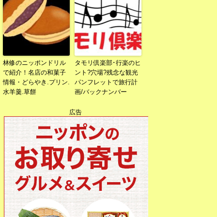
林修のニッポンドリル
タモリ倶楽部･行楽のヒ
で紹介！名店の和菓子
ント?穴場?残念な観光
情報・どらやき.プリン.
パンフレットで旅行計
水羊羹.草餅
画/バックナンバー
広告