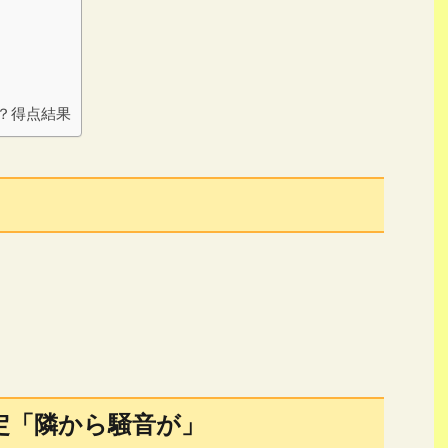
？得点結果
定「隣から騒音が」