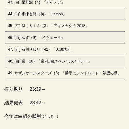
43. [白] 星野源（4）「アイデア」
44. [白] 米津玄師（初）「Lemon」
45. [紅] ＭＩＳＩＡ（3）「アイノカタチ 2018」
46. [白] ゆず（9）「うたエール」
47. [紅] 石川さゆり（41）「天城越え」
48. [白] 嵐（10）「嵐×紅白スペシャルメドレー」
49. サザンオールスターズ（5）「勝手にシンドバッド・希望の轍」
振り返り 23:39～
結果発表 23:42～
今年は白組の勝利でした！