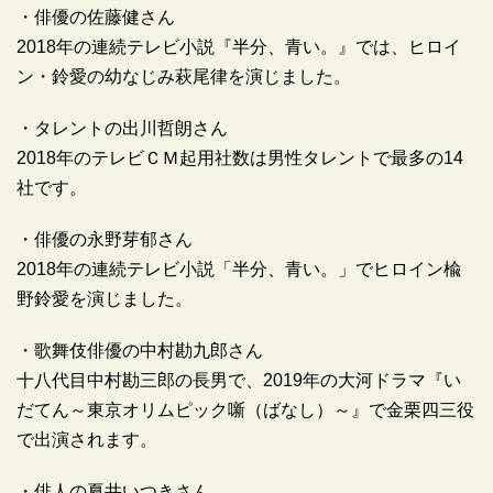
・俳優の佐藤健さん
2018年の連続テレビ小説『半分、青い。』では、ヒロイ
ン・鈴愛の幼なじみ萩尾律を演じました。
・タレントの出川哲朗さん
2018年のテレビＣＭ起用社数は男性タレントで最多の14
社です。
・俳優の永野芽郁さん
2018年の連続テレビ小説「半分、青い。」でヒロイン楡
野鈴愛を演じました。
・歌舞伎俳優の中村勘九郎さん
十八代目中村勘三郎の長男で、2019年の大河ドラマ『い
だてん～東京オリムピック噺（ばなし）～』で金栗四三役
で出演されます。
・俳人の夏井いつきさん