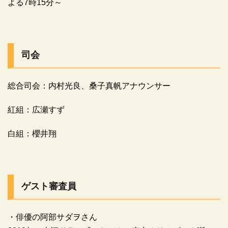
よる7時15分～
司会
総合司会：内村光良、
桑子真帆アナウンサー
紅組：広瀬すず
白組：櫻井翔
ゲスト審査員
・俳優の阿部サダヲさん