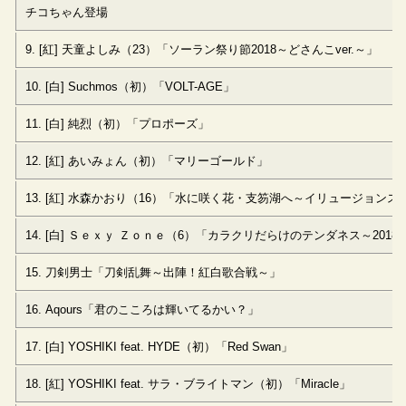
チコちゃん登場
9. [紅] 天童よしみ（23）「ソーラン祭り節2018～どさんこver.～」
10. [白] Suchmos（初）「VOLT-AGE」
11. [白] 純烈（初）「プロポーズ」
12. [紅] あいみょん（初）「マリーゴールド」
13. [紅] 水森かおり（16）「水に咲く花・支笏湖へ～イリュージョン
14. [白] Ｓｅｘｙ Ｚｏｎｅ（6）「カラクリだらけのテンダネス～2018紅
15. 刀剣男士「刀剣乱舞～出陣！紅白歌合戦～」
16. Aqours「君のこころは輝いてるかい？」
17. [白] YOSHIKI feat. HYDE（初）「Red Swan」
18. [紅] YOSHIKI feat. サラ・ブライトマン（初）「Miracle」