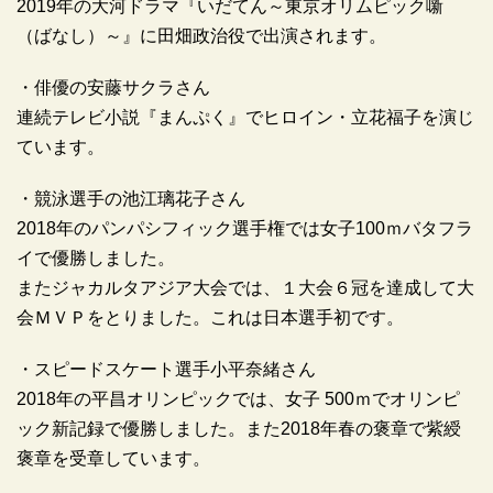
2019年の大河ドラマ『いだてん～東京オリムピック噺
（ばなし）～』に田畑政治役で出演されます。
・俳優の安藤サクラさん
連続テレビ小説『まんぷく』でヒロイン・立花福子を演じ
ています。
・競泳選手の池江璃花子さん
2018年のパンパシフィック選手権では女子100ｍバタフラ
イで優勝しました。
またジャカルタアジア大会では、１大会６冠を達成して大
会ＭＶＰをとりました。これは日本選手初です。
・スピードスケート選手小平奈緒さん
2018年の平昌オリンピックでは、女子 500ｍでオリンピ
ック新記録で優勝しました。また2018年春の褒章で紫綬
褒章を受章しています。