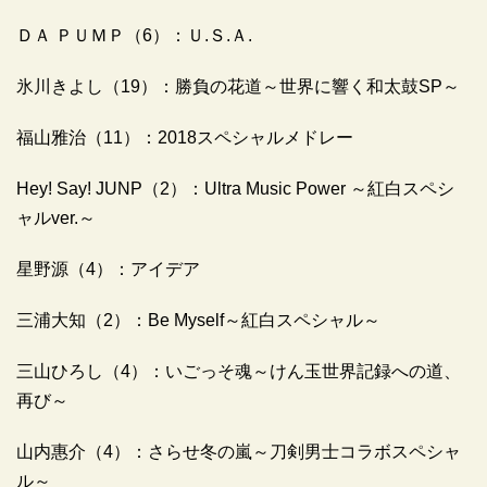
ＤＡ ＰＵＭＰ（6）：Ｕ.Ｓ.Ａ.
氷川きよし（19）：勝負の花道～世界に響く和太鼓SP～
福山雅治（11）：2018スペシャルメドレー
Hey! Say! JUNP（2）：Ultra Music Power ～紅白スペシ
ャルver.～
星野源（4）：アイデア
三浦大知（2）：Be Myself～紅白スペシャル～
三山ひろし（4）：いごっそ魂～けん玉世界記録への道、
再び～
山内惠介（4）：さらせ冬の嵐～刀剣男士コラボスペシャ
ル～