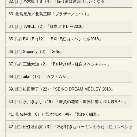
32. [紅] 乃木坂４６（4）「帰り道は遠回りしたくなる」
33. 北島兄弟／北島三郎「ブラザー／まつり」
34. [紅] TWICE（2）「紅白メドレー2018」
35. [白] EXILE（12）「EXILE紅白スペシャル2018」
36. [紅] Superfly（3）「Gifts」
37. [白] 三浦大知（2）「Be Myself～紅白スペシャル～」
38. [紅] aiko（13）「カブトムシ」
39. [紅] 松田聖子（22）「SEIKO DREAM MEDLEY 2018」
40. [白] 氷川きよし（19）「勝負の花道～世界に響く和太鼓SP～」
41. 椎名林檎（6）と宮本浩次（初）「獣ゆく細道」
42. [紅] 松任谷由実（3）「私が好きなユーミンのうた～紅白スペシャ