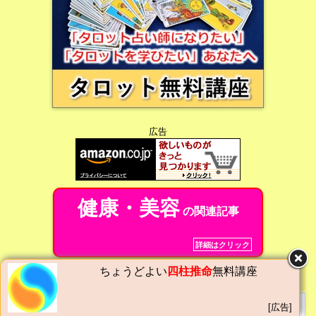
広告
健康・美容
の関連記事
詳細はクリック
ちょうどよい
四柱推命
無料講座
サイト内の検索
[広告]