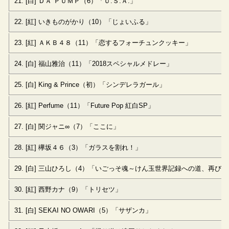
21. [白] ＤＡ ＰＵＭＰ（6）「Ｕ.Ｓ.Ａ.」
22. [紅] いきものがかり（10）「じょいふる」
23. [紅] ＡＫＢ４８（11）「恋するフォーチュンクッキー」
24. [白] 福山雅治（11）「2018スペシャルメドレー」
25. [白] King & Prince（初）「シンデレラガール」
26. [紅] Perfume（11）「Future Pop 紅白SP」
27. [白] 関ジャニ∞（7）「ここに」
28. [紅] 欅坂４６（3）「ガラスを割れ！」
29. [白] 三山ひろし（4）「いごっそ魂～けん玉世界記録への道、再び～
30. [紅] 西野カナ（9）「トリセツ」
31. [白] SEKAI NO OWARI（5）「サザンカ」