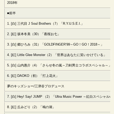
2018年
■前半
1. [白] 三代目 J Soul Brothers（7）「R.Y.U.S.E.I.」
2. [紅] 坂本冬美（30）「夜桜お七」
3. [白] 郷ひろみ（31）「GOLDFINGER’99～GO！GO！2018～」
4. [紅] Little Glee Monster（2）「世界はあなたに笑いかけている」
5. [白] 山内惠介（4）「さらせ冬の嵐～刀剣男士コラボスペシャル～」
6. [紅] DAOKO（初）「打上花火」
夢のキッズショー/三津谷プロデュース
7. [白] Hey! Say! JUMP （2）「Ultra Music Power ～紅白スペシャルve
8. [紅] 丘みどり（2）「鳰の湖」