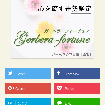
Twitter
Facebook
Google+
Pocket
B!
はてブ
LINE