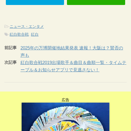
-
ニュース・エンタメ
-
紅白歌合戦
,
紅白
前記事
2025年の万博開催地結果発表 速報！大阪は？賛否の
声も
次記事
紅白歌合戦2019出場歌手＆曲目＆曲順一覧・タイムテ
ーブル＆お知らせアプリで見逃さない！
広告