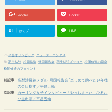
Google+
Pocket
B!
はてブ
LINE
-
平昌オリンピック
,
ニュース・エンタメ
-
羽生結弦
,
松岡修造
,
帰国報告会
,
羽生結弦ズッコケ
,
松岡修造の司会
,
松岡修造のフェイント
前記事
高梨沙羅銅メダル･帰国報告会｢楽しめて跳べた｣4年後
の金目指す／平昌五輪
次記事
カーリング女子インタビュー「やっちまった」ひるお
び生出演／平昌五輪