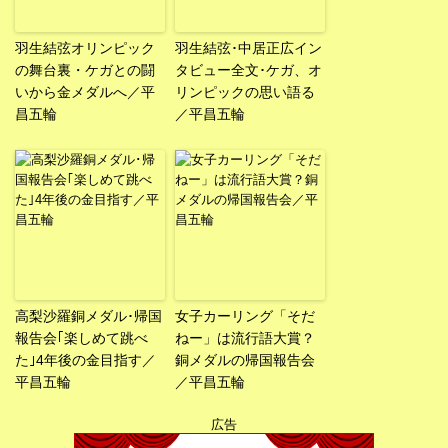
羽生結弦オリンピック
羽生結弦･中居正広イン
の舞台裏・ケガとの闘
タビュー全文･ケガ、オ
いから金メダルへ／平
リンピックの思い語る
昌五輪
／平昌五輪
高梨沙羅銅メダル･帰国
女子カーリング「そだ
報告会｢楽しめて跳べ
ねー」は流行語大賞？
た｣4年後の金目指す／
銅メダルの帰国報告会
平昌五輪
／平昌五輪
広告