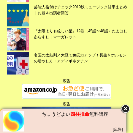
芸能人格付けチェック2019秋ミュージック結果まとめ
｜お題＆出演者回答
広告
『太陽よりも眩しい星』12巻（45話〜48話）たまほし
あらすじ｜マーガレット
名医の太鼓判／大豆で免疫力アップ！長生きホルモン
の増やし方・アディポネクチン
広告
広告
ちょうどよい
四柱推命
無料講座
広告
[広告]