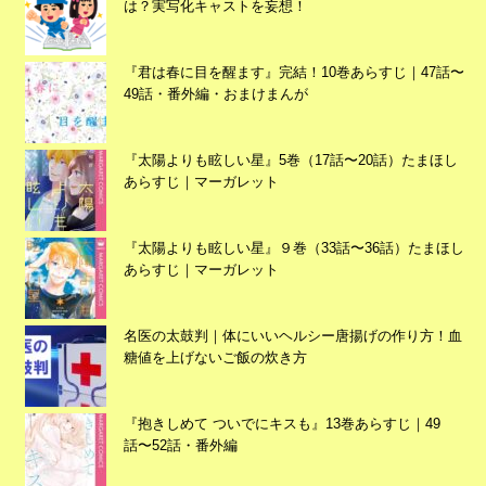
は？実写化キャストを妄想！
『君は春に目を醒ます』完結！10巻あらすじ｜47話〜
49話・番外編・おまけまんが
『太陽よりも眩しい星』5巻（17話〜20話）たまほし
あらすじ｜マーガレット
広告
『太陽よりも眩しい星』９巻（33話〜36話）たまほし
あらすじ｜マーガレット
名医の太鼓判｜体にいいヘルシー唐揚げの作り方！血
糖値を上げないご飯の炊き方
『抱きしめて ついでにキスも』13巻あらすじ｜49
話〜52話・番外編