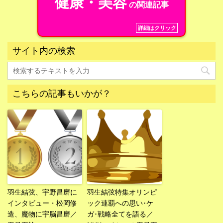
健康・美容
の関連記事
詳細はクリック
サイト内の検索
こちらの記事もいかが？
羽生結弦、宇野昌磨に
羽生結弦特集オリンピ
インタビュー・松岡修
ック連覇への思い･ケ
造、魔物に宇脳昌磨／
ガ･戦略全てを語る／