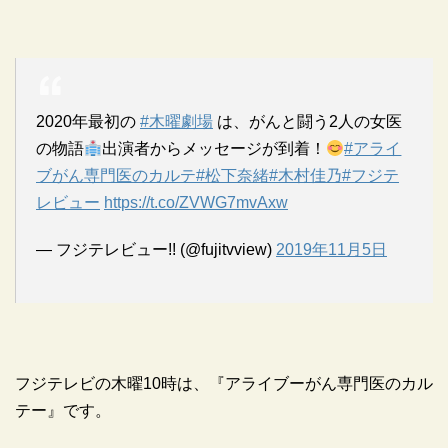
2020年最初の
#木曜劇場
は、がんと闘う2人の女医
の物語
出演者からメッセージが到着！
#アライ
ブがん専門医のカルテ
#松下奈緒
#木村佳乃
#フジテ
レビュー
https://t.co/ZVWG7mvAxw
— フジテレビュー!! (@fujitvview)
2019年11月5日
フジテレビの木曜10時は、『アライブーがん専門医のカル
テー』です。