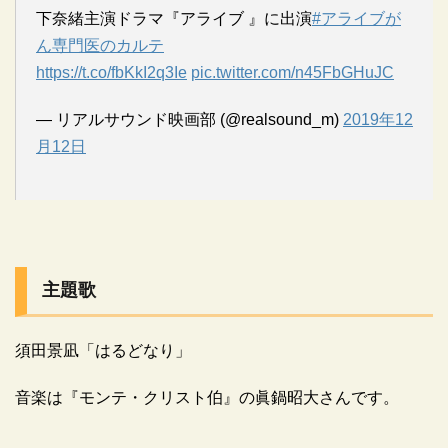
下奈緒主演ドラマ『アライブ 』に出演
#アライブが
ん専門医のカルテ
https://t.co/fbKkI2q3Ie
pic.twitter.com/n45FbGHuJC
— リアルサウンド映画部 (@realsound_m)
2019年12
月12日
主題歌
須田景凪「はるどなり」
音楽は『モンテ・クリスト伯』の眞鍋昭大さんです。