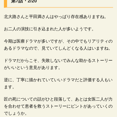
第7話・2/20
北大路さんと平田満さんはやっぱり存在感ありますね。
広告
お二人の演技に引き込まれた人が多いようです。
今期は医療ドラマが多いですが、その中でもリアリティの
あるドラマなので、見ていてしんどくなる人はいますね。
ドラマだからこそ、失敗しないでみんな助かるストーリー
がいいという意見があります。
逆に、丁寧に描かれていていいドラマだと評価する人もい
ます。
匠の死についての話がひと段落して、あとは女医二人が力
を合わせて患者を救うストーリーにピントがあっていくの
広告
でしょうか。