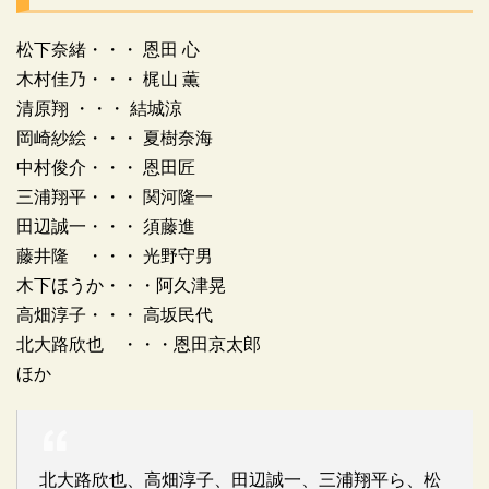
松下奈緒・・・ 恩田 心
木村佳乃・・・ 梶山 薫
清原翔 ・・・ 結城涼
岡崎紗絵・・・ 夏樹奈海
中村俊介・・・ 恩田匠
三浦翔平・・・ 関河隆一
田辺誠一・・・ 須藤進
藤井隆 ・・・ 光野守男
木下ほうか・・・阿久津晃
高畑淳子・・・ 高坂民代
北大路欣也 ・・・恩田京太郎
ほか
北大路欣也、高畑淳子、田辺誠一、三浦翔平ら、松