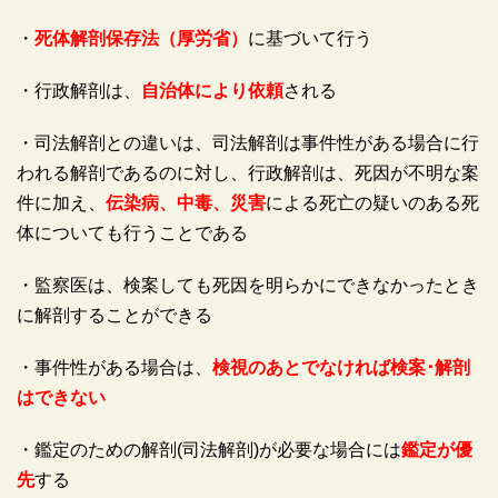
・
死体解剖保存法（厚労省）
に基づいて行う
・行政解剖は、
自治体により依頼
される
・司法解剖との違いは、司法解剖は事件性がある場合に行
われる解剖であるのに対し、行政解剖は、死因が不明な案
件に加え、
伝染病、中毒、災害
による死亡の疑いのある死
体についても行うことである
・監察医は、検案しても死因を明らかにできなかったとき
に解剖することができる
・事件性がある場合は、
検視のあとでなければ検案･解剖
はできない
・鑑定のための解剖(司法解剖)が必要な場合には
鑑定が優
先
する