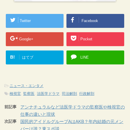
Twitter
Facebook
Google+
Pocket
B!
はてブ
LINE
-
ニュース・エンタメ
-
検視官
,
監察医
,
法医学ドラマ
,
司法解剖
,
行政解剖
前記事
アンナチュラルなど法医学ドラマの監察医や検視官の
仕事の違いと現状
次記事
国民的アイドルグループAはAKB？年内結婚の元メン
バーは誰？東スポ談