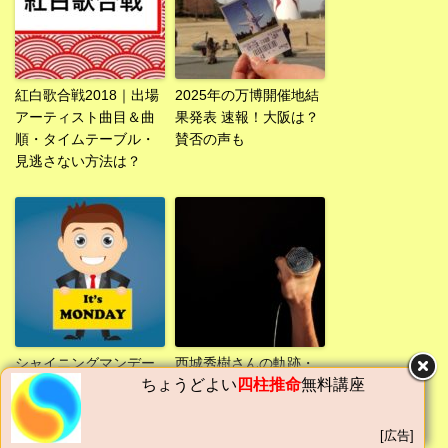
紅白歌合戦2018｜出場
2025年の万博開催地結
アーティスト曲目＆曲
果発表 速報！大阪は？
順・タイムテーブル・
賛否の声も
見逃さない方法は？
シャイニングマンデー
西城秀樹さんの軌跡・
ちょうどよい
四柱推命
無料講座
とは？月曜午前休の反
新御三家時代の活躍.脳
応は？プレミアムフラ
梗塞からの復活.プロフ
イデー代案
ィール／死去訃報
[広告]