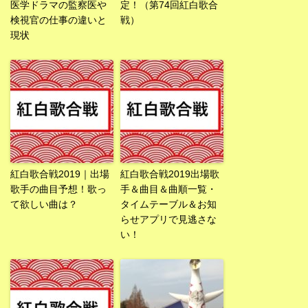
医学ドラマの監察医や
定！（第74回紅白歌合
検視官の仕事の違いと
戦）
現状
紅白歌合戦2019｜出場
紅白歌合戦2019出場歌
歌手の曲目予想！歌っ
手＆曲目＆曲順一覧・
て欲しい曲は？
タイムテーブル＆お知
らせアプリで見逃さな
い！