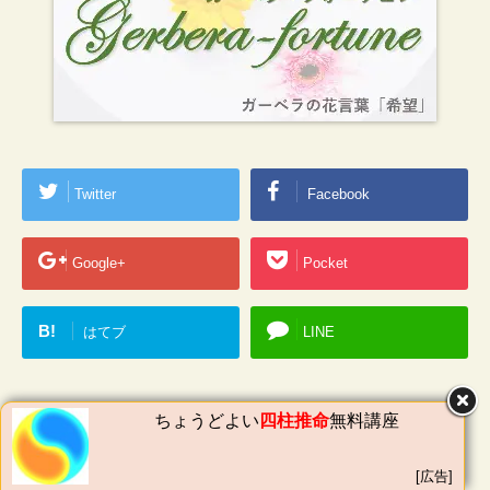
Twitter
Facebook
Google+
Pocket
B!
はてブ
LINE
ちょうどよい
四柱推命
無料講座
-
漫画
-
漫画
,
少女漫画
,
タアモ
,
マンガ
,
あらすじネタバレ
,
KCデザート
,
胸
[広告]