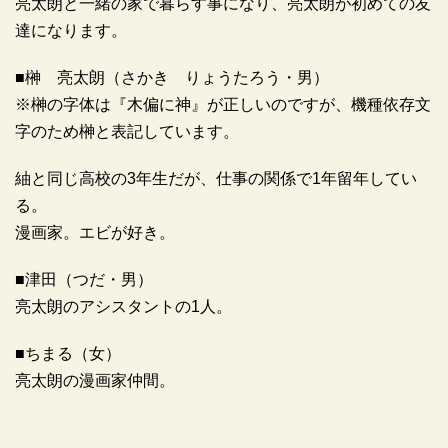
亮太朗と一緒の家で暮らす事になり、亮太朗が初めての友
達になります。
■榊 亮太朗（さかき りょうたろう・男）
※榊の字体は『木偏に神』が正しいのですが、機種依存文
字のため榊と表記しています。
紬と同じ高校の3年生だが、仕事の関係で1年留年してい
る。
漫画家。エビが好き。
■津田（つだ・男）
亮太朗のアシスタントの1人。
■ちまる（女）
亮太朗の漫画家仲間。