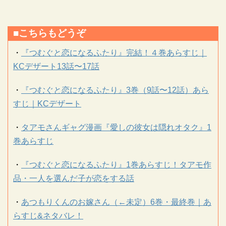
■こちらもどうぞ
・
『つむぐと恋になるふたり』完結！４巻あらすじ｜
KCデザート13話〜17話
・
『つむぐと恋になるふたり』3巻（9話〜12話）あら
すじ｜KCデザート
・
タアモさんギャグ漫画『愛しの彼女は隠れオタク』1
巻あらすじ
・
『つむぐと恋になるふたり』1巻あらすじ！タアモ作
品・一人を選んだ子が恋をする話
・
あつもりくんのお嫁さん（←未定）6巻・最終巻｜あ
らすじ&ネタバレ！