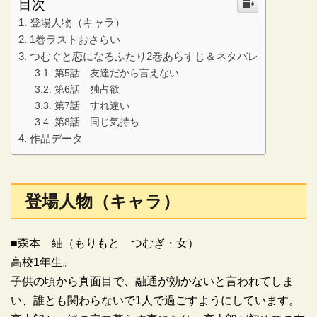
目次
登場人物（キャラ）
1巻ラストおさらい
つむぐと恋になるふたり2巻あらすじ＆ネタバレ
第5話 友達だから言えない
第6話 独占欲
第7話 すれ違い
第8話 同じ気持ち
作品データ
登場人物（キャラ）
■森本 紬（もりもと つむぎ・女）
高校1年生。
子供の頃から真面目で、融通が効かないと言われてしま
い、誰とも関わらないで1人で過ごすようにしています。