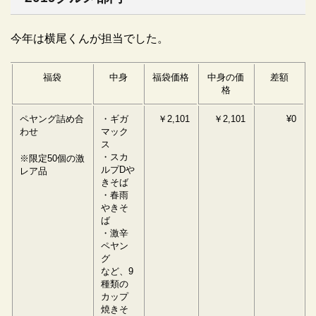
今年は横尾くんが担当でした。
福袋
中身
福袋価格
中身の価
差額
格
ペヤング詰め合
・ギガ
￥2,101
￥2,101
¥0
わせ
マック
ス
・スカ
※限定50個の激
ルプDや
レア品
きそば
・春雨
やきそ
ば
・激辛
ペヤン
グ
など、9
種類の
カップ
焼きそ