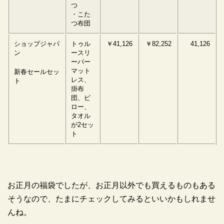
つ
・こた
つ布団
ショップジャパ
トゥル
￥41,126
￥82,252
41,126
ン
ースリ
ーパー
マット
新春セールセッ
レス、
ト
掛布
団、ピ
ロー、
タオル
が2セッ
ト
お正月の福袋でしたが、お正月以外でも買えるものもある
そうなので、たまにチェックしてみるといいかもしれませ
んね。