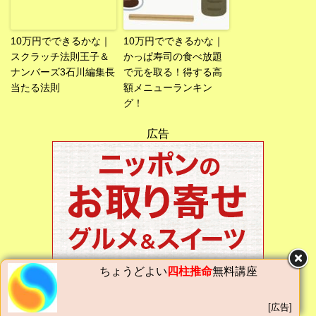
10万円でできるかな｜
10万円でできるかな｜
スクラッチ法則王子＆
かっぱ寿司の食べ放題
ナンバーズ3石川編集長
で元を取る！得する高
当たる法則
額メニューランキン
グ！
広告
ちょうどよい
四柱推命
無料講座
[広告]