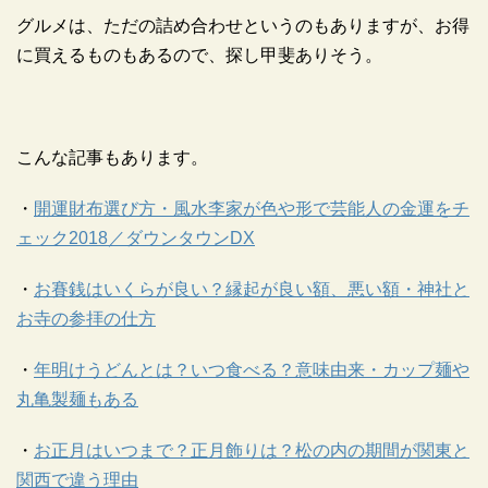
グルメは、ただの詰め合わせというのもありますが、お得
に買えるものもあるので、探し甲斐ありそう。
こんな記事もあります。
・
開運財布選び方・風水李家が色や形で芸能人の金運をチ
ェック2018／ダウンタウンDX
・
お賽銭はいくらが良い？縁起が良い額、悪い額・神社と
お寺の参拝の仕方
・
年明けうどんとは？いつ食べる？意味由来・カップ麺や
丸亀製麺もある
・
お正月はいつまで？正月飾りは？松の内の期間が関東と
関西で違う理由