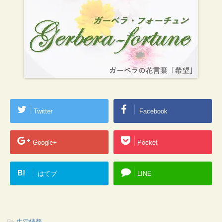
Twitter
Facebook
Google+
Pocket
B!
はてブ
LINE
-
生活情報