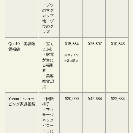
・ゾウ
のマグ
カップ
他、ゾ
ウのグ
ッズ
Qoo10 美容雑
・宝く
¥15,554
¥25,897
¥10,343
貨福袋
じ1枚
・家電
※￥7,777
が当た
を2つ購入
る福引
券
・美容
雑貨13
点
Yahoo！ショッ
・回転
¥20,000
¥42,684
¥22,684
ピング家具福袋
椅子
・マッ
サージ
ネック
ピロー
・こた