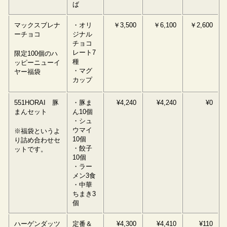
ば
マックスブレナ
・オリ
￥3,500
￥6,100
￥2,600
ーチョコ
ジナル
チョコ
レート7
限定100個のハ
種
ッピーニューイ
・マグ
ヤー福袋
カップ
551HORAI 豚
・豚ま
¥4,240
¥4,240
¥0
まんセット
ん10個
・シュ
ウマイ
※福袋というよ
10個
り詰め合わせセ
・餃子
ットです。
10個
・ラー
メン3食
・中華
ちまき3
個
ハーゲンダッツ
定番＆
¥4,300
¥4,410
¥110