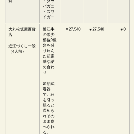
袋
・タラ
バガニ
・ズワ
イガニ
大丸松坂屋百貨
近江牛
￥27,540
￥27,540
￥0
店
の希少
部位9種
類を盛
近江づくし一段
り込ん
（4人前）
だ超豪
華な詰
め合わ
せ
加熱式
容器
で、紐
を引っ
張ると
温めら
れその
まま食
べられ
る。