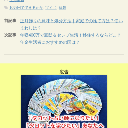
-
10万円でできるかな
,
宝くじ
,
福袋
前記事
正月飾りの意味と処分方法｜家庭での捨て方は？使い
まわしは？
次記事
年収400万で豪邸＆セレブ生活！移住するならどこ？
年金生活者におすすめの国は？
広告