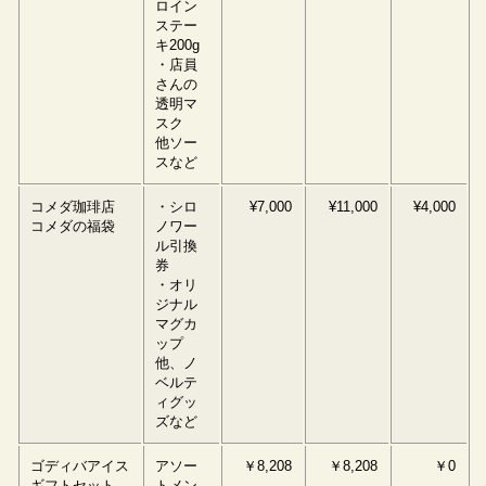
ロイン
ステー
キ200g
・店員
さんの
透明マ
スク
他ソー
スなど
コメダ珈琲店
・シロ
¥7,000
¥11,000
¥4,000
コメダの福袋
ノワー
ル引換
券
・オリ
ジナル
マグカ
ップ
他、ノ
ベルテ
ィグッ
ズなど
ゴディバアイス
アソー
￥8,208
￥8,208
￥0
ギフトセット
トメン