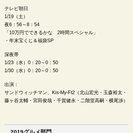
テレビ朝日
1/19（土）
夜6：56～8：54
「10万円でできるかな 2時間スペシャル」
・年末宝くじ＆福袋SP
深夜帯
1/23（水）0：20～0：50
1/30（水）0：20～0：50
出演：
サンドウィッチマン、Kis-My-Ft2（北山宏光・玉森裕太・
藤ヶ谷太輔・宮田俊哉・千賀健永・二階堂高嗣・横尾渉）
2019グルメ部門