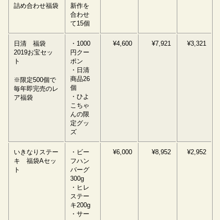
詰め合わせ福袋
新作を
合わせ
て15個
日清 福袋
・1000
¥4,600
¥7,921
¥3,321
2019お宝セッ
円クー
ト
ポン
・日清
商品26
※限定500個で
個
毎年即完売のレ
・ひよ
ア福袋
こちゃ
んの限
定グッ
ズ
いきなりステー
・ビー
¥6,000
¥8,952
¥2,952
キ 福袋Aセッ
フハン
ト
バーグ
300g
・ヒレ
ステー
キ200g
・サー