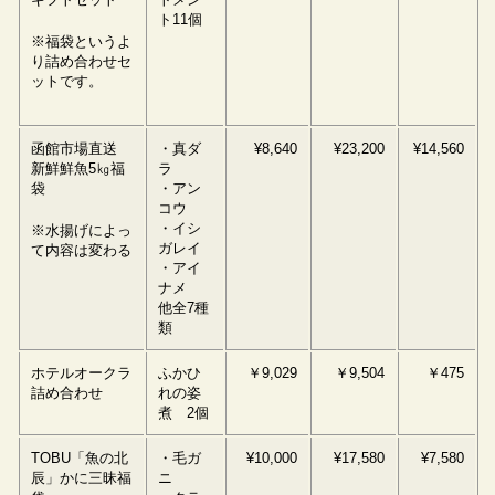
ト11個
※福袋というよ
り詰め合わせセ
ットです。
函館市場直送
・真ダ
¥8,640
¥23,200
¥14,560
新鮮鮮魚5㎏福
ラ
袋
・アン
コウ
・イシ
※水揚げによっ
ガレイ
て内容は変わる
・アイ
ナメ
他全7種
類
ホテルオークラ
ふかひ
￥9,029
￥9,504
￥475
詰め合わせ
れの姿
煮 2個
TOBU「魚の北
・毛ガ
¥10,000
¥17,580
¥7,580
辰」かに三昧福
ニ