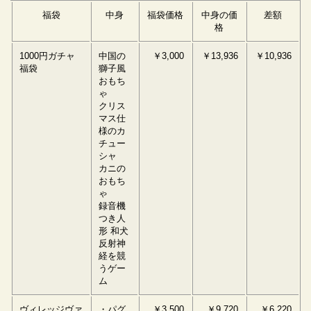
福袋
中身
福袋価格
中身の価
差額
格
1000円ガチャ
中国の
￥3,000
￥13,936
￥10,936
福袋
獅子風
おもち
ゃ
クリス
マス仕
様のカ
チュー
シャ
カニの
おもち
ゃ
録音機
つき人
形 和犬
反射神
経を競
うゲー
ム
ヴィレッジヴァ
・パグ
￥3,500
￥9,720
￥6,220