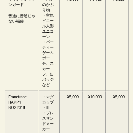
ンガード
のかぶ
り物
・空気
普通に普通じゃ
ビニー
ない福袋
ル人形
ユニコ
ーン
・パー
ティー
ゲーム
ポー
チ、ス
カー
フ、缶
バッジ
など
Francfranc
・マグ
¥5,000
¥10,000
¥5,000
HAPPY
カップ
BOX2019
・皿
・プレ
スサン
ドメー
カー