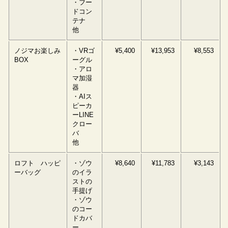
・フー
ドコン
テナ
他
ノジマお楽しみ
・VRゴ
¥5,400
¥13,953
¥8,553
BOX
ーグル
・アロ
マ加湿
器
・AIス
ピーカ
ーLINE
クロー
バ
他
ロフト ハッピ
・ゾウ
¥8,640
¥11,783
¥3,143
ーバッグ
のイラ
ストの
手提げ
・ゾウ
のコー
ドカバ
ー