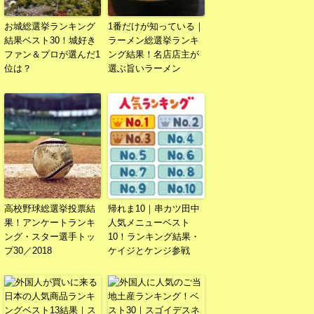
お城総選挙ランキング
1番だけが知っている｜
結果ベスト30！城好き
ラーメン総選挙ランキ
ファン＆プロが選んだ1
ング結果！名店店主が
位は？
選ぶ旨いラーメン
高校野球総選挙投票結
帰れま10｜串カツ田中
果！アンケートランキ
人気メニューベスト
ング・スター選手トッ
10！ランキング結果・
プ30／2018
ケイジとケンジ参戦