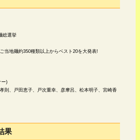
麺総選挙
当地麺約350種類以上からベスト20を大発表!
ー)
孝則、戸田恵子、戸次重幸、彦摩呂、松本明子、宮崎香
結果