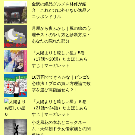
金沢の絶品グルメを林修が紹
介！これだけは外せない逸品／
ニッポンドリル
月曜から夜ふかし｜豚の絵の心
理テストのやり方と診断方法・
あなたの隠れた部分
『太陽よりも眩しい星』5巻
（17話〜20話）たまほしあら
すじ｜マーガレット
10万円でできるかな｜ビンゴ5
必勝法！プロの買い方理論で数
字を選び高額当せん？！
広告
『太陽よりも眩しい星』６巻
（21話〜24話）たまほしあら
すじ｜マーガレット
小芝風花の本名とニックネー
ム・天然朝ドラ女優家族との関
係は？