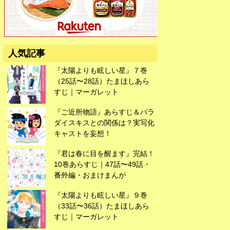
広告
人気記事
『太陽よりも眩しい星』７巻
（25話〜28話）たまほしあら
すじ｜マーガレット
『ご近所物語』あらすじ＆パラ
ダイスキスとの関係は？実写化
キャストを妄想！
『君は春に目を醒ます』完結！
10巻あらすじ｜47話〜49話・
番外編・おまけまんが
『太陽よりも眩しい星』９巻
（33話〜36話）たまほしあら
すじ｜マーガレット
広告