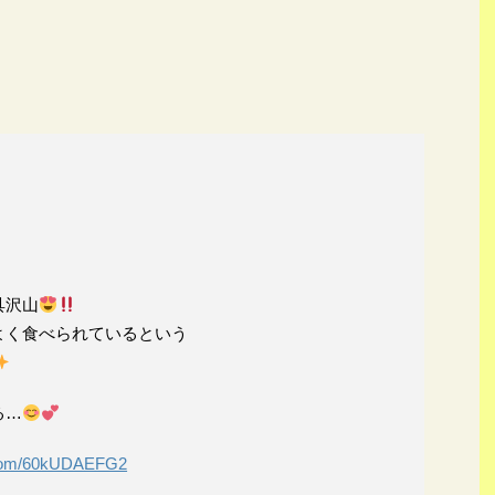
具沢山
よく食べられているという
る…
r.com/60kUDAEFG2