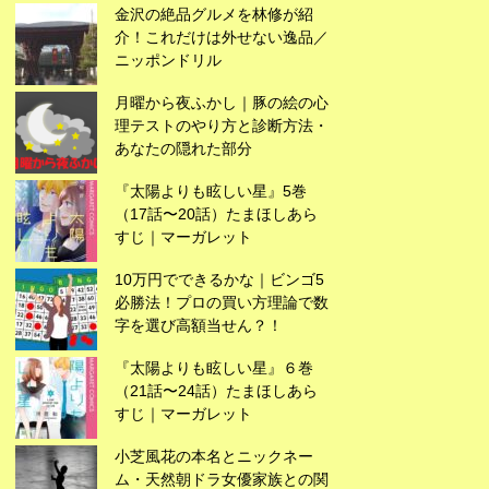
金沢の絶品グルメを林修が紹
介！これだけは外せない逸品／
ニッポンドリル
月曜から夜ふかし｜豚の絵の心
理テストのやり方と診断方法・
あなたの隠れた部分
『太陽よりも眩しい星』5巻
（17話〜20話）たまほしあら
すじ｜マーガレット
10万円でできるかな｜ビンゴ5
必勝法！プロの買い方理論で数
字を選び高額当せん？！
広告
『太陽よりも眩しい星』６巻
（21話〜24話）たまほしあら
すじ｜マーガレット
小芝風花の本名とニックネー
ム・天然朝ドラ女優家族との関