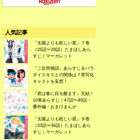
広告
人気記事
『太陽よりも眩しい星』７巻
（25話〜28話）たまほしあら
すじ｜マーガレット
『ご近所物語』あらすじ＆パラ
ダイスキスとの関係は？実写化
キャストを妄想！
『君は春に目を醒ます』完結！
10巻あらすじ｜47話〜49話・
番外編・おまけまんが
『太陽よりも眩しい星』９巻
（33話〜36話）たまほしあら
すじ｜マーガレット
広告