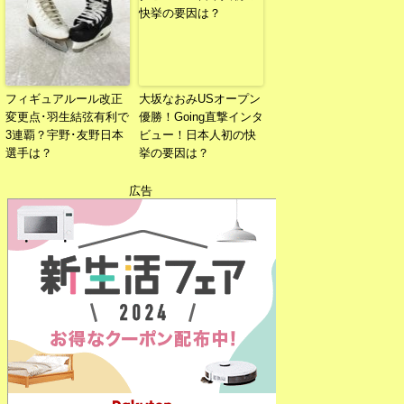
フィギュアルール改正
大坂なおみUSオープン
変更点･羽生結弦有利で
優勝！Going直撃インタ
3連覇？宇野･友野日本
ビュー！日本人初の快
選手は？
挙の要因は？
広告