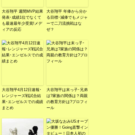
大谷翔平 週間MVP結果
大谷翔平 年俸から分か
発表･成績1位でなくて
る目標･減俸でもメジャ
も最速最年少受賞!メデ
ーで二刀流挑戦はな
ィアの反応
ぜ？
大谷翔平4月12日速報･
大谷翔平は末っ子･兄弟
レンジャーズ戦試合結
は?家族の関係は？両親
果･エンゼルスでの成績
の教育方針は?プロフィ
まとめ
ール