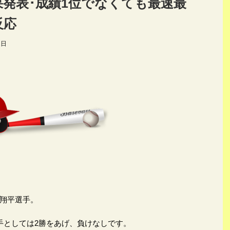
果発表･成績1位でなくても最速最
反応
1日
翔平選手。
手としては2勝をあげ、負けなしです。