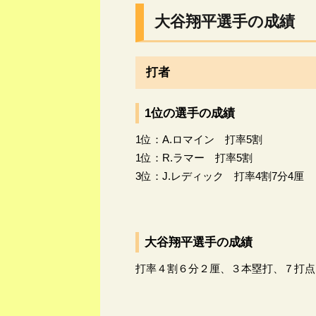
大谷翔平選手の成績
打者
1位の選手の成績
1位：A.ロマイン 打率5割
1位：R.ラマー 打率5割
3位：J.レディック 打率4割7分4厘
大谷翔平選手の成績
打率４割６分２厘、３本塁打、７打点