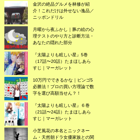
金沢の絶品グルメを林修が紹
介！これだけは外せない逸品／
ニッポンドリル
月曜から夜ふかし｜豚の絵の心
理テストのやり方と診断方法・
あなたの隠れた部分
『太陽よりも眩しい星』5巻
（17話〜20話）たまほしあら
すじ｜マーガレット
10万円でできるかな｜ビンゴ5
必勝法！プロの買い方理論で数
字を選び高額当せん？！
広告
『太陽よりも眩しい星』６巻
（21話〜24話）たまほしあら
すじ｜マーガレット
小芝風花の本名とニックネー
ム・天然朝ドラ女優家族との関