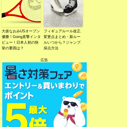
大坂なおみUSオープン
フィギュアルール改正.
優勝！Going直撃インタ
変更点まとめ・新ルー
ビュー！日本人初の快
ルいつから？ジャンプ.
挙の要因は？
採点方法
広告