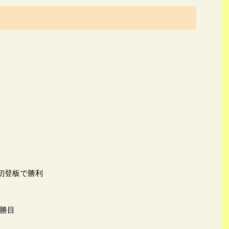
、初登板で勝利
勝目