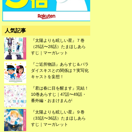
広告
人気記事
『太陽よりも眩しい星』７巻
（25話〜28話）たまほしあら
すじ｜マーガレット
『ご近所物語』あらすじ＆パラ
ダイスキスとの関係は？実写化
キャストを妄想！
『君は春に目を醒ます』完結！
10巻あらすじ｜47話〜49話・
番外編・おまけまんが
『太陽よりも眩しい星』９巻
（33話〜36話）たまほしあら
すじ｜マーガレット
広告