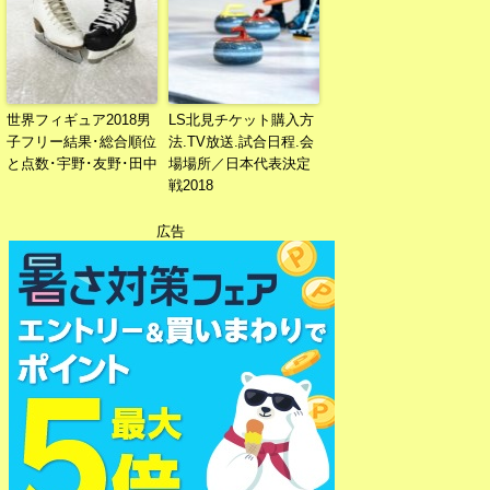
世界フィギュア2018男
LS北見チケット購入方
子フリー結果･総合順位
法.TV放送.試合日程.会
と点数･宇野･友野･田中
場場所／日本代表決定
戦2018
広告