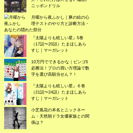
ニッポンドリル
月曜から夜ふかし｜豚の絵の心
理テストのやり方と診断方法・
あなたの隠れた部分
『太陽よりも眩しい星』5巻
（17話〜20話）たまほしあら
すじ｜マーガレット
10万円でできるかな｜ビンゴ5
必勝法！プロの買い方理論で数
字を選び高額当せん？！
『太陽よりも眩しい星』６巻
（21話〜24話）たまほしあら
広告
すじ｜マーガレット
小芝風花の本名とニックネー
ム・天然朝ドラ女優家族との関
係は？