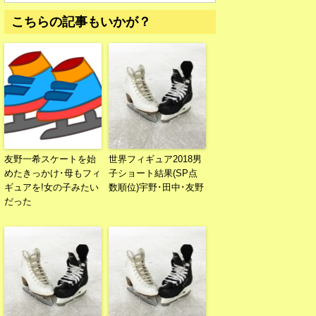
こちらの記事もいかが？
友野一希スケートを始
世界フィギュア2018男
めたきっかけ･母もフィ
子ショート結果(SP点
ギュアを!女の子みたい
数順位)宇野･田中･友野
だった