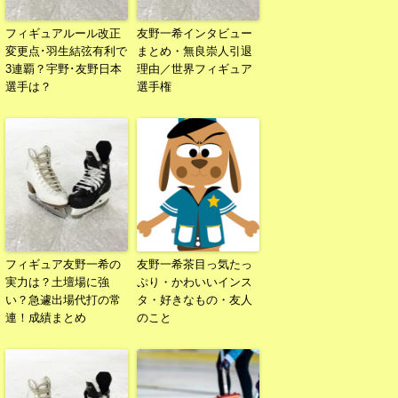
フィギュアルール改正
友野一希インタビュー
変更点･羽生結弦有利で
まとめ・無良崇人引退
3連覇？宇野･友野日本
理由／世界フィギュア
選手は？
選手権
フィギュア友野一希の
友野一希茶目っ気たっ
実力は？土壇場に強
ぷり・かわいいインス
い？急遽出場代打の常
タ・好きなもの・友人
連！成績まとめ
のこと