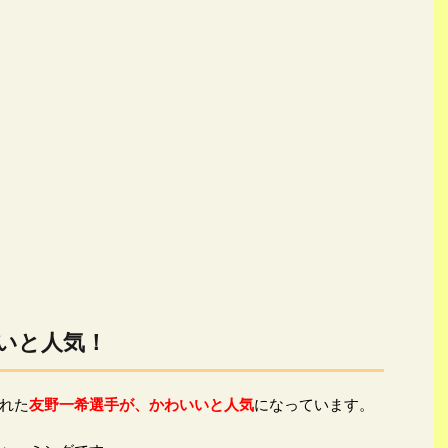
いと人気！
れた
友野一希選手が、かわいいと人気
になっています。