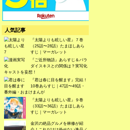
広告
人気記事
『太陽よりも眩しい星』７巻
（25話〜28話）たまほしあら
すじ｜マーガレット
『ご近所物語』あらすじ＆パラ
ダイスキスとの関係は？実写化
キャストを妄想！
『君は春に目を醒ます』完結！
10巻あらすじ｜47話〜49話・
番外編・おまけまんが
『太陽よりも眩しい星』９巻
（33話〜36話）たまほしあら
すじ｜マーガレット
金沢の絶品グルメを林修が紹
広告
介！これだけは外せない逸品／