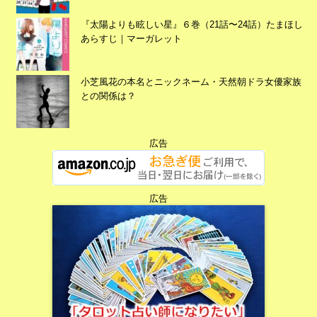
広告
『太陽よりも眩しい星』６巻（21話〜24話）たまほし
あらすじ｜マーガレット
小芝風花の本名とニックネーム・天然朝ドラ女優家族
との関係は？
広告
広告
広告