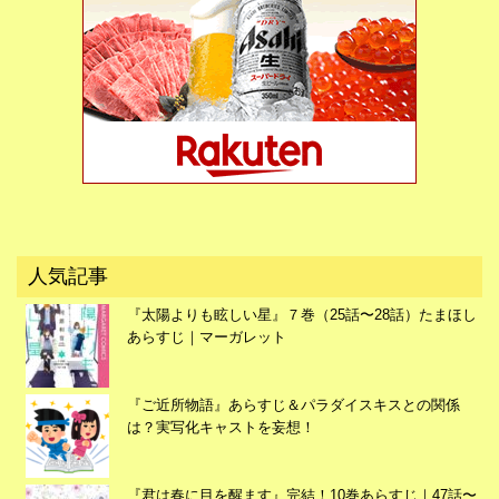
広告
人気記事
『太陽よりも眩しい星』７巻（25話〜28話）たまほし
あらすじ｜マーガレット
『ご近所物語』あらすじ＆パラダイスキスとの関係
は？実写化キャストを妄想！
『君は春に目を醒ます』完結！10巻あらすじ｜47話〜