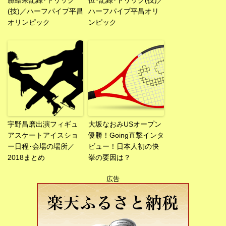
勝結果記録･トリック
位･記録･トリック(技)／
(技)／ハーフパイプ平昌
ハーフパイプ平昌オリ
オリンピック
ンピック
宇野昌磨出演フィギュ
大坂なおみUSオープン
アスケートアイスショ
優勝！Going直撃インタ
ー日程･会場の場所／
ビュー！日本人初の快
2018まとめ
挙の要因は？
広告