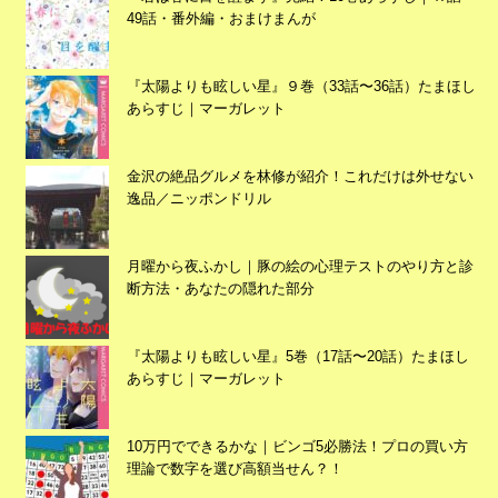
49話・番外編・おまけまんが
『太陽よりも眩しい星』９巻（33話〜36話）たまほし
あらすじ｜マーガレット
広告
金沢の絶品グルメを林修が紹介！これだけは外せない
逸品／ニッポンドリル
月曜から夜ふかし｜豚の絵の心理テストのやり方と診
断方法・あなたの隠れた部分
『太陽よりも眩しい星』5巻（17話〜20話）たまほし
あらすじ｜マーガレット
10万円でできるかな｜ビンゴ5必勝法！プロの買い方
理論で数字を選び高額当せん？！