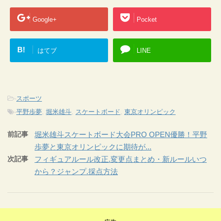
Google+
Pocket
B!
はてブ
LINE
-
スポーツ
-
平野歩夢
,
堀米雄斗
,
スケートボード
,
東京オリンピック
前記事
堀米雄斗スケートボード大会PRO OPEN優勝！平野
歩夢と東京オリンピックに期待が...
次記事
フィギュアルール改正.変更点まとめ・新ルールいつ
から？ジャンプ.採点方法