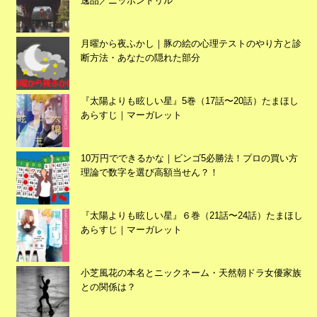
逸品／ニッポンドリル
月曜から夜ふかし｜豚の絵の心理テストのやり方と診
断方法・あなたの隠れた部分
『太陽よりも眩しい星』5巻（17話〜20話）たまほし
あらすじ｜マーガレット
10万円でできるかな｜ビンゴ5必勝法！プロの買い方
理論で数字を選び高額当せん？！
広告
『太陽よりも眩しい星』６巻（21話〜24話）たまほし
あらすじ｜マーガレット
小芝風花の本名とニックネーム・天然朝ドラ女優家族
との関係は？