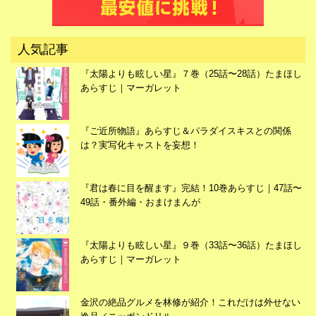
広告
人気記事
『太陽よりも眩しい星』７巻（25話〜28話）たまほし
あらすじ｜マーガレット
『ご近所物語』あらすじ＆パラダイスキスとの関係
は？実写化キャストを妄想！
『君は春に目を醒ます』完結！10巻あらすじ｜47話〜
49話・番外編・おまけまんが
『太陽よりも眩しい星』９巻（33話〜36話）たまほし
あらすじ｜マーガレット
広告
金沢の絶品グルメを林修が紹介！これだけは外せない