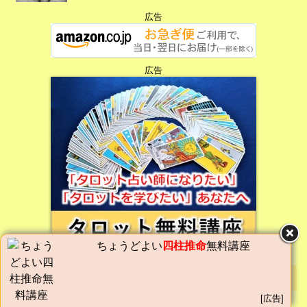
広告
広告
広告
ちょうどよい
四柱推命
無料講座
カテゴリー
[広告]
仕事・副業・在宅
(8)