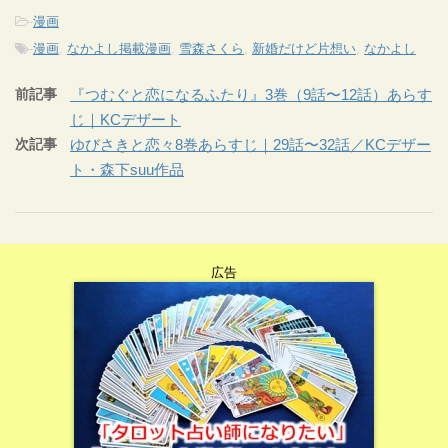
-
漫画
-
漫画
,
なかよし掲載漫画
,
雪森さくら
,
新婚だけど片想い
,
なかよし
前記事
『つむぐと恋になるふたり』3巻（9話〜12話）あらす
じ｜KCデザート
次記事
ゆびさきと恋々8巻あらすじ｜29話〜32話／KCデザー
ト・森下suu作品
広告