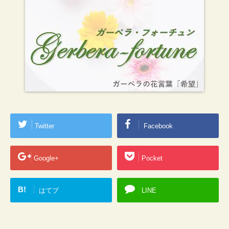
Twitter
Facebook
Google+
Pocket
B!
はてブ
LINE