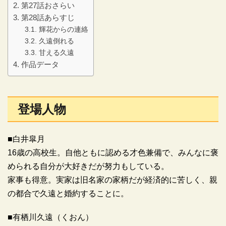
第27話おさらい
第28話あらすじ
輝花からの連絡
久遠倒れる
甘える久遠
作品データ
登場人物
■白井皐月
16歳の高校生。自他ともに認める才色兼備で、みんなに褒
められる自分が大好きだが努力もしている。
家事も得意。実家は旧名家の家柄だが経済的に苦しく、親
の都合で久遠と婚約することに。
■有栖川久遠（くおん）