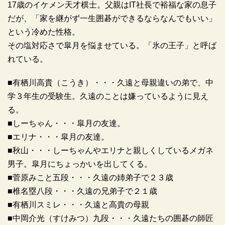
17歳のイケメン天才棋士。父親はIT社長で裕福な家の息子
だが、「家を継がず一生囲碁ができるならなんでもいい」
という冷めた性格。
その塩対応さで皐月を悩ませている。「氷の王子」と呼ば
れている。
■有栖川高貴（こうき）・・・久遠と母親違いの弟で、中
学３年生の受験生。久遠のことは嫌っているように見え
る。
■しーちゃん・・・皐月の友達。
■エリナ・・・皐月の友達。
■秋山・・・しーちゃんやエリナと親しくしているメガネ
男子。皐月にちょっかいを出してくる。
■菅原みこと五段・・・久遠の姉弟子で２３歳
■椎名塁八段・・・久遠の兄弟子で２１歳
■有栖川スミレ・・・久遠と高貴の母親
■中岡介光（すけみつ）九段・・・久遠たちの囲碁の師匠