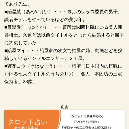
であり先生。
■飴屋慧（あめやけい）・・・皐月のクラス委員の男子。
読者モデルをやっているほどの美少年。
■目黒憂佳（ゆうか）・・・普段は関西棋院にいる美人囲
碁棋士。久遠とは以前タイトルをとったら結婚すると勝手
に約束していた。
■飴屋マイ・・・飴屋家の次女で飴屋の姉。動画などを投
稿しているインフルエンサー。２１歳。
■輝花コウ（きはなこう）・・・棋聖（日本国内の棋戦に
おける七大タイトルのうちの1つ）、名人、本因坊の三冠
保持者。23歳。
広告