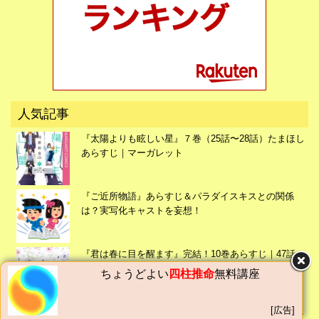
広告
人気記事
『太陽よりも眩しい星』７巻（25話〜28話）たまほし
あらすじ｜マーガレット
『ご近所物語』あらすじ＆パラダイスキスとの関係
は？実写化キャストを妄想！
『君は春に目を醒ます』完結！10巻あらすじ｜47話〜
49話・番外編・おまけまんが
タロットの基礎が学べる女性のための
無料タ
ロット占い講座
[広告]
『太陽よりも眩しい星』９巻（33話〜36話）たまほし