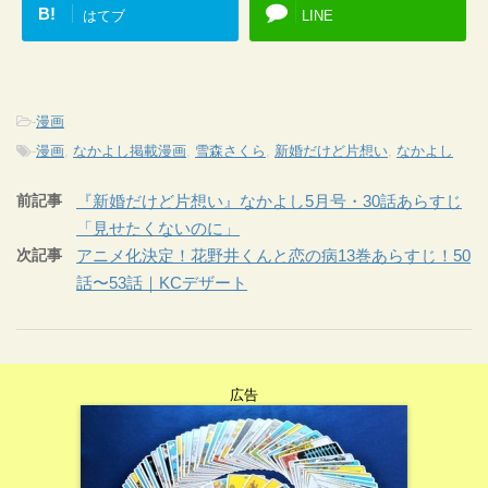
B!
はてブ
LINE
-
漫画
-
漫画
,
なかよし掲載漫画
,
雪森さくら
,
新婚だけど片想い
,
なかよし
前記事
『新婚だけど片想い』なかよし5月号・30話あらすじ
「見せたくないのに」
次記事
アニメ化決定！花野井くんと恋の病13巻あらすじ！50
話〜53話｜KCデザート
広告