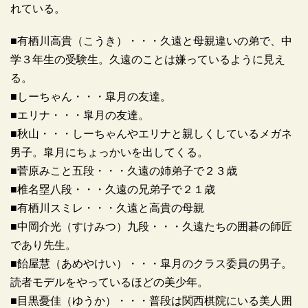
れている。
■有栖川高貴（こうき）・・・久遠と母親違いの弟で、中
学３年生の受験生。久遠のことは嫌っているように見え
る。
■しーちゃん・・・皐月の友達。
■エリナ・・・皐月の友達。
■秋山・・・しーちゃんやエリナと親しくしているメガネ
男子。皐月にちょっかいを出してくる。
■菅原みこと五段・・・久遠の姉弟子で２３歳
■椎名塁八段・・・久遠の兄弟子で２１歳
■有栖川スミレ・・・久遠と高貴の母親
■中岡介光（すけみつ）九段・・・久遠たちの囲碁の師匠
であり先生。
■飴屋慧（あめやけい）・・・皐月のクラス委員の男子。
読者モデルをやっているほどの美少年。
■目黒憂佳（ゆうか）・・・普段は関西棋院にいる美人囲