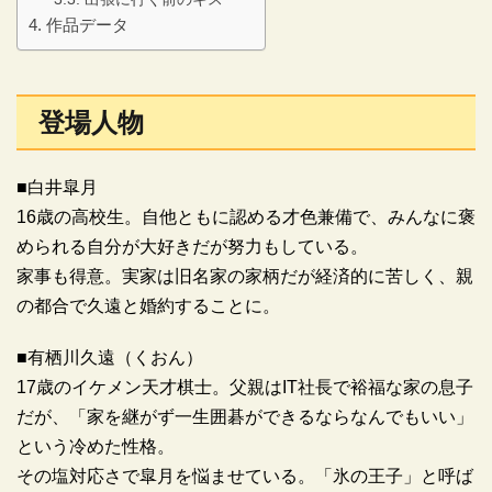
作品データ
登場人物
■白井皐月
16歳の高校生。自他ともに認める才色兼備で、みんなに褒
められる自分が大好きだが努力もしている。
家事も得意。実家は旧名家の家柄だが経済的に苦しく、親
の都合で久遠と婚約することに。
■有栖川久遠（くおん）
17歳のイケメン天才棋士。父親はIT社長で裕福な家の息子
だが、「家を継がず一生囲碁ができるならなんでもいい」
という冷めた性格。
その塩対応さで皐月を悩ませている。「氷の王子」と呼ば