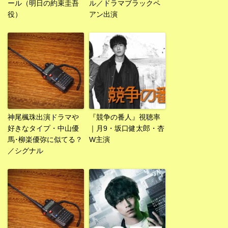
ール（明日の約束圭吾
ル／ドラマブラックペ
役）
アン出演
神尾楓珠出演ドラマや
『競争の番人』視聴率
好きなタイプ・中山優
｜月9・坂口健太郎・杏
馬･柳楽優弥に似てる？
W主演
／シグナル