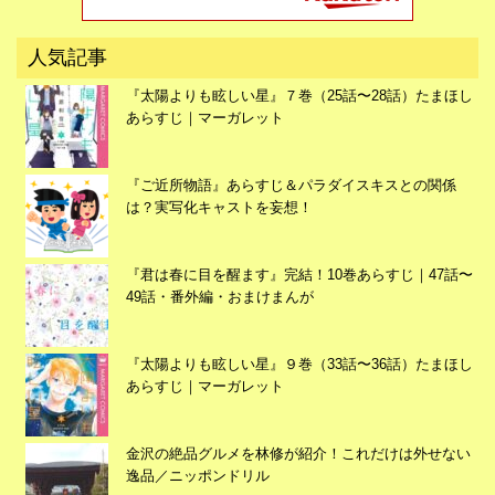
広告
人気記事
『太陽よりも眩しい星』７巻（25話〜28話）たまほし
あらすじ｜マーガレット
『ご近所物語』あらすじ＆パラダイスキスとの関係
は？実写化キャストを妄想！
『君は春に目を醒ます』完結！10巻あらすじ｜47話〜
49話・番外編・おまけまんが
『太陽よりも眩しい星』９巻（33話〜36話）たまほし
あらすじ｜マーガレット
広告
金沢の絶品グルメを林修が紹介！これだけは外せない
逸品／ニッポンドリル