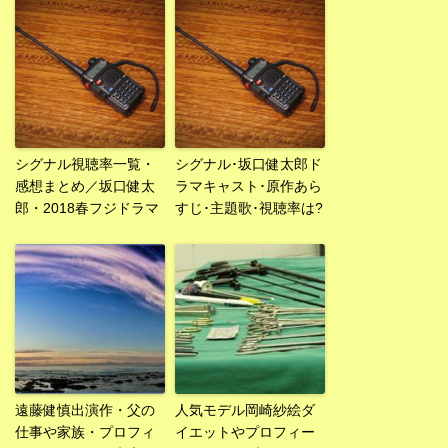
シグナル視聴率一覧・
シグナル･坂口健太郎ド
感想まとめ／坂口健太
ラマキャスト･原作あら
郎・2018春フジドラマ
すじ･主題歌･視聴率は?
遠藤健慎出演作・父の
人気モデル岡崎紗絵ダ
仕事や家族・プロフィ
イエットやプロフィー