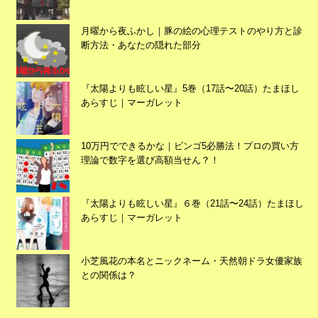
月曜から夜ふかし｜豚の絵の心理テストのやり方と診
断方法・あなたの隠れた部分
『太陽よりも眩しい星』5巻（17話〜20話）たまほし
あらすじ｜マーガレット
10万円でできるかな｜ビンゴ5必勝法！プロの買い方
理論で数字を選び高額当せん？！
広告
『太陽よりも眩しい星』６巻（21話〜24話）たまほし
あらすじ｜マーガレット
小芝風花の本名とニックネーム・天然朝ドラ女優家族
との関係は？