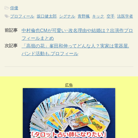
-
俳優
-
プロフィール
,
坂口健太郎
,
シグナル
,
青野楓
,
キック
,
空手
,
法医学者
前記事
中村倫也CMが可愛い･改名理由や結婚は？出演作プロ
フィールまとめ
次記事
「高嶺の花」峯田和伸ってどんな人？実家は電器屋.
バンド活動も.プロフィール
広告