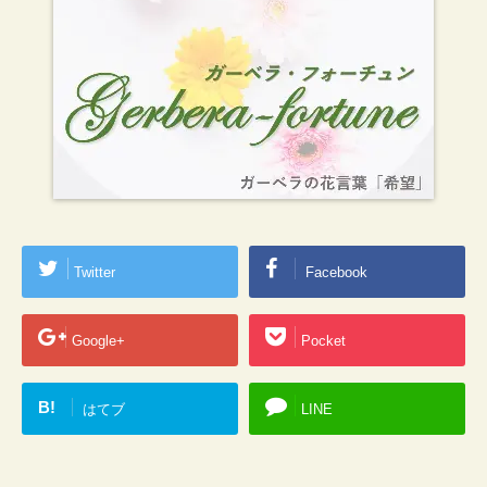
Twitter
Facebook
Google+
Pocket
B!
はてブ
LINE