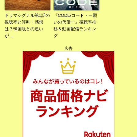
ドラマシグナル第1話の
『CODE/コード・ー願
視聴率と評判・感想
いの代償ー』視聴率推
は？韓国版との違い
移＆動画配信ランキン
が…
グ
広告