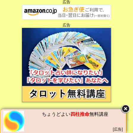
広告
広告
広告
ちょうどよい
四柱推命
無料講座
カテゴリー
仕事・副業・在宅
(8)
[広告]
ドラマ
(516)