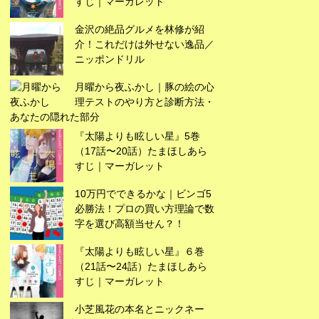
すじ｜マーガレット
広告
金沢の絶品グルメを林修が紹
介！これだけは外せない逸品／
ニッポンドリル
月曜から夜ふかし｜豚の絵の心
理テストのやり方と診断方法・
あなたの隠れた部分
『太陽よりも眩しい星』5巻
（17話〜20話）たまほしあら
すじ｜マーガレット
10万円でできるかな｜ビンゴ5
必勝法！プロの買い方理論で数
字を選び高額当せん？！
『太陽よりも眩しい星』６巻
広告
（21話〜24話）たまほしあら
すじ｜マーガレット
小芝風花の本名とニックネー