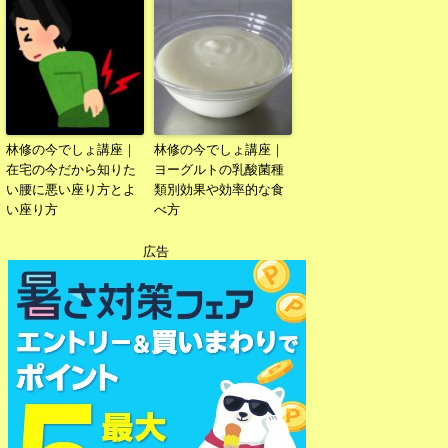
林修の今でしょ講座｜
林修の今でしょ講座｜
在宅の今だから知りた
ヨーグルトの乳酸菌種
い腰に悪い座り方とよ
類別効果や効率的な食
い座り方
べ方
広告