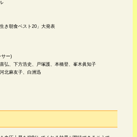
ル
生き朝食ベスト20」大発表
サー)
喜弘、下方浩史、戸塚護、本橋登、峯木眞知子
河北麻友子、白洲迅