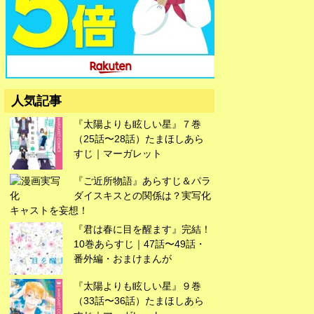
広告
人気記事
『太陽よりも眩しい星』７巻
（25話〜28話）たまほしあら
すじ｜マーガレット
『ご近所物語』あらすじ＆パラ
ダイスキスとの関係は？実写化
キャストを妄想！
『君は春に目を醒ます』完結！
10巻あらすじ｜47話〜49話・
番外編・おまけまんが
『太陽よりも眩しい星』９巻
（33話〜36話）たまほしあら