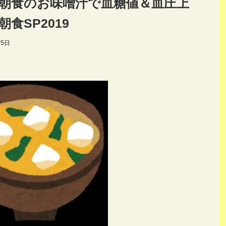
朝食のお味噌汁で血糖値＆血圧上
食SP2019
15日