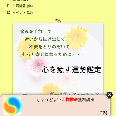
生活情報
(44)
イベント
(13)
広告
ちょうどよい
四柱推命
無料講座
[広告]