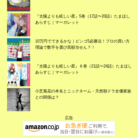
『太陽よりも眩しい星』5巻（17話〜20話）たまほし
あらすじ｜マーガレット
10万円でできるかな｜ビンゴ5必勝法！プロの買い方
理論で数字を選び高額当せん？！
広告
『太陽よりも眩しい星』６巻（21話〜24話）たまほし
あらすじ｜マーガレット
小芝風花の本名とニックネーム・天然朝ドラ女優家族
との関係は？
広告