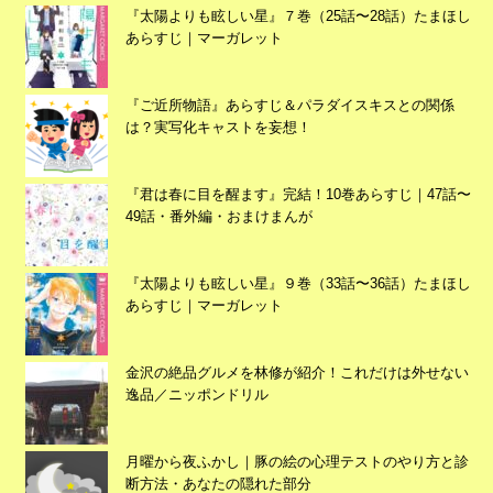
『太陽よりも眩しい星』７巻（25話〜28話）たまほし
あらすじ｜マーガレット
『ご近所物語』あらすじ＆パラダイスキスとの関係
は？実写化キャストを妄想！
『君は春に目を醒ます』完結！10巻あらすじ｜47話〜
49話・番外編・おまけまんが
『太陽よりも眩しい星』９巻（33話〜36話）たまほし
あらすじ｜マーガレット
広告
金沢の絶品グルメを林修が紹介！これだけは外せない
逸品／ニッポンドリル
月曜から夜ふかし｜豚の絵の心理テストのやり方と診
断方法・あなたの隠れた部分