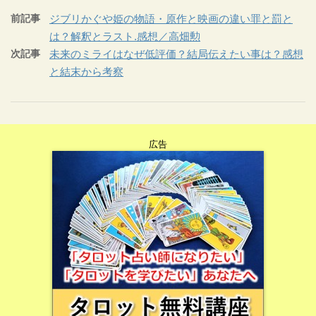
前記事
ジブリかぐや姫の物語・原作と映画の違い罪と罰と
は？解釈とラスト.感想／高畑勲
次記事
未来のミライはなぜ低評価？結局伝えたい事は？感想
と結末から考察
広告