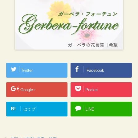
Twitter
Facebook
Google+
Pocket
B!
はてブ
LINE