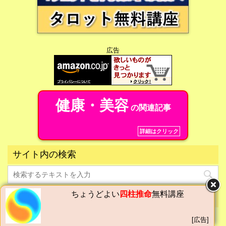
広告
健康・美容
の関連記事
詳細はクリック
サイト内の検索
ちょうどよい
四柱推命
無料講座
こちらの記事もいかが？
[広告]