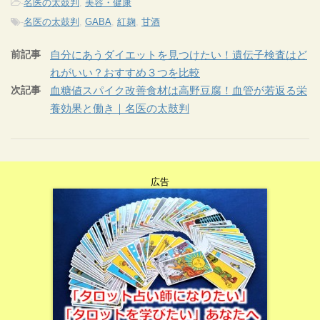
-
名医の太鼓判
,
美容・健康
-
名医の太鼓判
,
GABA
,
紅麹
,
甘酒
前記事
自分にあうダイエットを見つけたい！遺伝子検査はど
れがいい？おすすめ３つを比較
次記事
血糖値スパイク改善食材は高野豆腐！血管が若返る栄
養効果と働き｜名医の太鼓判
広告