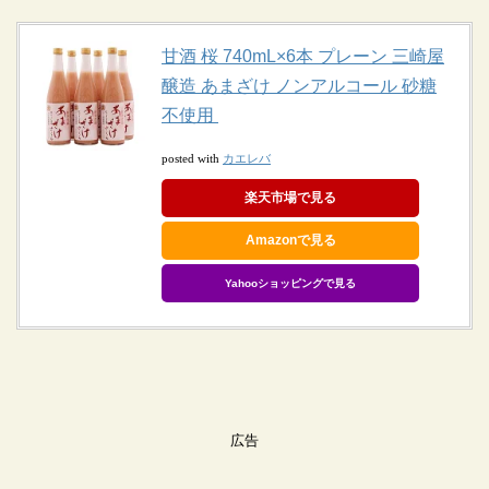
甘酒 桜 740mL×6本 プレーン 三崎屋
醸造 あまざけ ノンアルコール 砂糖
不使用
カエレバ
posted with
楽天市場で見る
Amazonで見る
Yahooショッピングで見る
広告