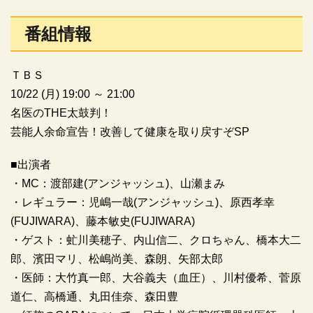
番組情報
ＴＢＳ
10/22 (月) 19:00 ～ 21:00
名医のTHE太鼓判！
芸能人余命宣告！改善して健康を取り戻すぞSP
■出演者
・MC：渡部建(アンジャッシュ)、山瀬まみ
・レギュラー：児嶋一哉(アンジャッシュ)、原西孝幸
(FUJIWARA)、藤本敏史(FUJIWARA)
・ゲスト：虻川美穂子、内山信二、クロちゃん、橋本大二
郎、濱田マリ、松嶋尚美、森朗、矢部太郎
・医師：大竹真一郎、大谷義夫（血圧）、川村優希、菅原
道仁、高橋通、丸田佳奈、森田豊